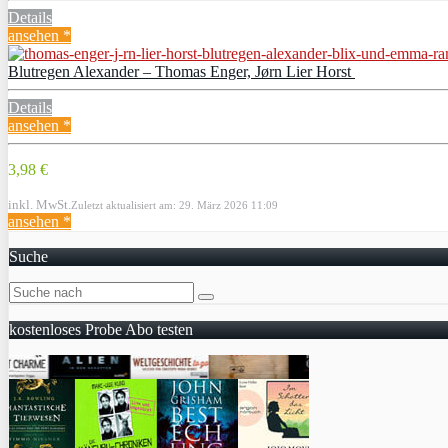
Details
ansehen *
Blutregen Alexander – Thomas Enger, Jørn Lier Horst
Details
ansehen *
3,98 €
inkl. MwSt.
Zuletzt aktualisiert am: 29. März 2026 11:09
ansehen *
Suche
kostenloses Probe Abo testen