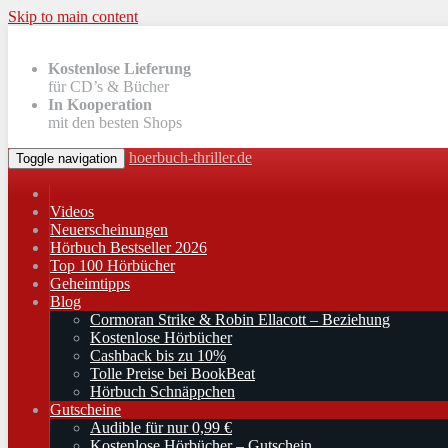
Skip to main content
Kostenlose Lieferung
für CD’s & Bücher
In Kooperation
mit den besten Shops
hoerbuch-thriller.de
Toggle navigation
Videos
Neuerscheinungen
Hörbuch Bestseller 2026
Top 100 Hörbücher
Geheimtipps
Blog
Cormoran Strike & Robin Ellacott – Beziehung
Kostenlose Hörbücher
Cashback bis zu 10%
Tolle Preise bei BookBeat
Hörbuch Schnäppchen
Gutscheine
Audible für nur 0,99 €
Kostenlose Hörbücher – Gutschein