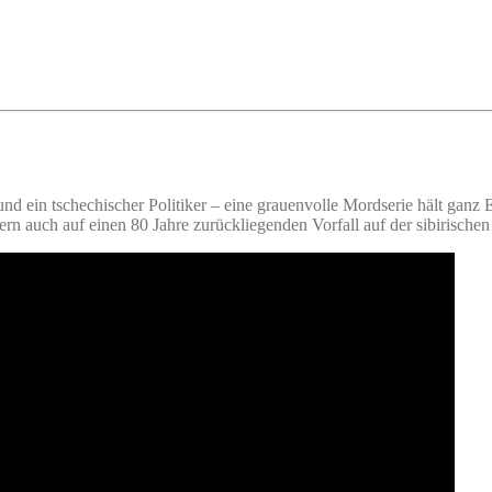
 und ein tschechischer Politiker – eine grauenvolle Mordserie hält ga
ondern auch auf einen 80 Jahre zurückliegenden Vorfall auf der sibirisc