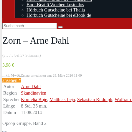
BookBeat 6 Wochen kostenlos
Hörbuch Gutscheine bei Thalia
Hörbuch Gutscheine bei eBook.de
Zorn – Arne Dahl
(3.5 / 5 bei 57 Stimmen)
3,98 €
inkl. MwSt.
Zuletzt aktualisiert am: 29. März 2026 11:09
ansehen *
Autor
Arne Dahl
Region
Skandinavien
Sprecher
Kornelia Boje
,
Matthias Leja
,
Sebastian Rudolph
,
Wolfram
Länge
8 Std. 35 min.
Datum
11.08.2014
Opcop-Gruppe, Band 2