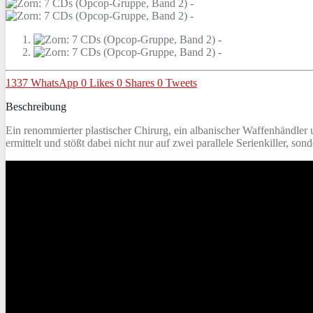
1337
WhatsApp
0
Likes
0
Shares
0
Tweets
Beschreibung
Ein renommierter plastischer Chirurg, ein albanischer Waffenhändler
ermittelt und stößt dabei nicht nur auf zwei parallele Serienkiller, s