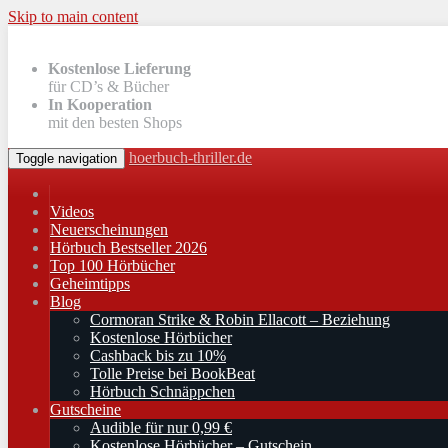
Skip to main content
Kostenlose Lieferung
für CD’s & Bücher
In Kooperation
mit den besten Shops
hoerbuch-thriller.de
Toggle navigation
Videos
Neuerscheinungen
Hörbuch Bestseller 2026
Top 100 Hörbücher
Geheimtipps
Blog
Cormoran Strike & Robin Ellacott – Beziehung
Kostenlose Hörbücher
Cashback bis zu 10%
Tolle Preise bei BookBeat
Hörbuch Schnäppchen
Gutscheine
Audible für nur 0,99 €
Kostenlose Hörbücher – Gutschein