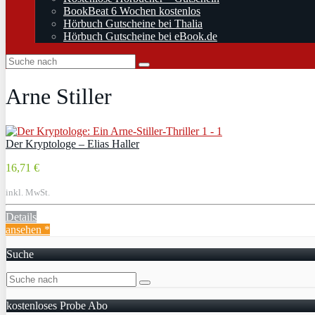
BookBeat 6 Wochen kostenlos
Hörbuch Gutscheine bei Thalia
Hörbuch Gutscheine bei eBook.de
Arne Stiller
Der Kryptologe – Elias Haller
16,71 €
inkl. MwSt.
Details
ansehen *
Suche
kostenloses Probe Abo