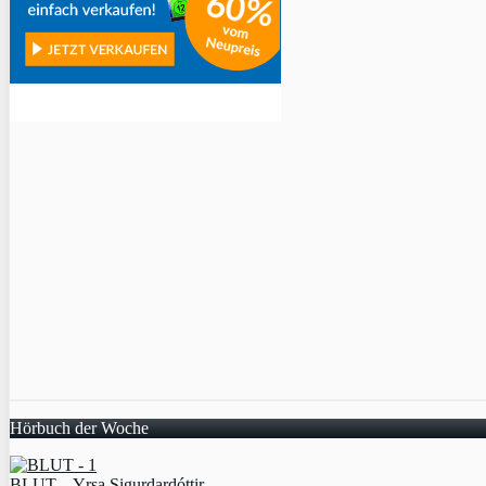
Hörbuch der Woche
BLUT – Yrsa Sigurdardóttir