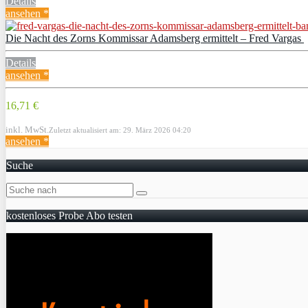
Details
ansehen *
Die Nacht des Zorns Kommissar Adamsberg ermittelt – Fred Vargas
Details
ansehen *
16,71 €
inkl. MwSt.
Zuletzt aktualisiert am: 29. März 2026 04:20
ansehen *
Suche
kostenloses Probe Abo testen