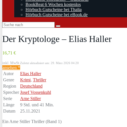
BookBeat 6 Wochen kostenlos
Hörbuch Gutscheine bei Thalia
Hörbuch Gutscheine bei eBook.de
Der Kryptologe – Elias Haller
16,71 €
inkl. MwSt.
Zuletzt aktualisiert am: 29. März 2026 04:20
ansehen *
Autor
Elias Haller
Genre
Krimi
,
Thriller
Region
Deutschland
Sprecher
Josef Vossenkuhl
Serie
Arne Stiller
Länge
9 Std. und 41 Min.
Datum
25.11.2021
Ein Arne Stiller Thriller (Band 1)