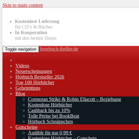
Skip to main content
Kostenlose Lieferung
für CD’s & Bücher
In Kooperation
mit den besten Shops
hoerbuch-thriller.de
Toggle navigation
Videos
Neuerscheinungen
Hörbuch Bestseller 2026
Top 100 Hörbücher
Geheimtipps
Blog
Cormoran Strike & Robin Ellacott – Beziehung
Kostenlose Hörbücher
Cashback bis zu 10%
Tolle Preise bei BookBeat
Hörbuch Schnäppchen
Gutscheine
Audible für nur 0,99 €
Kostenlose Hörbücher – Gutschein