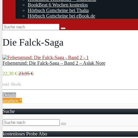
BookBeat 6 Wochen kostenlos
Hörbuch Gutscheine bei Thalia
Hörbuch Gutscheine bei eBook.de
Die Falck-Saga
Felsengrund: Die Falck-Saga – Band 2 – Aslak Nore
22,30 €
23,95 €
inkl. MwSt.
Details
ansehen *
Suche
kostenloses Probe Abo