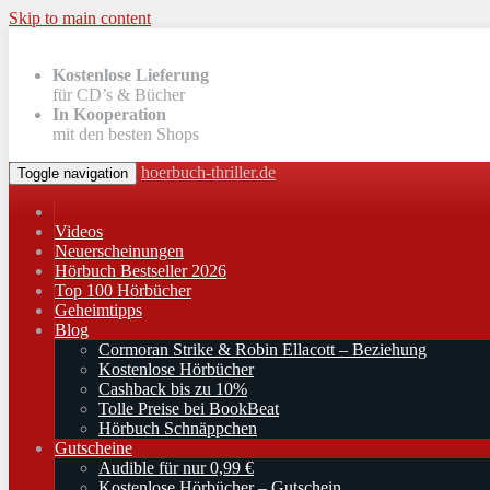
Skip to main content
Kostenlose Lieferung
für CD’s & Bücher
In Kooperation
mit den besten Shops
hoerbuch-thriller.de
Toggle navigation
Videos
Neuerscheinungen
Hörbuch Bestseller 2026
Top 100 Hörbücher
Geheimtipps
Blog
Cormoran Strike & Robin Ellacott – Beziehung
Kostenlose Hörbücher
Cashback bis zu 10%
Tolle Preise bei BookBeat
Hörbuch Schnäppchen
Gutscheine
Audible für nur 0,99 €
Kostenlose Hörbücher – Gutschein