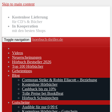
Skip to main content
Kostenlose Lieferung
für CD’s & Bücher
In Kooperation
mit den besten Shops
hoerbuch-thriller.de
Toggle navigation
Videos
Neuerscheinungen
Hörbuch Bestseller 2026
Top 100 Hörbücher
Geheimtipps
Blog
Cormoran Strike & Robin Ellacott – Beziehung
Kostenlose Hörbücher
Cashback bis zu 10%
Tolle Preise bei BookBeat
Hörbuch Schnäppchen
Gutscheine
Audible für nur 0,99 €
Kostenlose Hörbücher – Gutschein