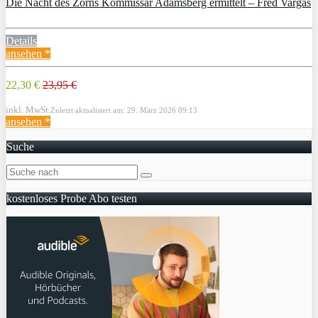
Die Nacht des Zorns Kommissar Adamsberg ermittelt – Fred Vargas
Details
ansehen *
22,30 €
23,95 €
inkl. MwSt.
Zuletzt aktualisiert am: 29. März 2026 09:13
ansehen *
Suche
kostenloses Probe Abo testen