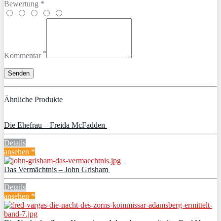
Bewertung *
*
Kommentar
Ähnliche Produkte
Die Ehefrau – Freida McFadden
Details
ansehen *
Das Vermächtnis – John Grisham
Details
ansehen *