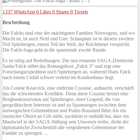
1337
WhatsApp
0
Likes
0
Shares
0
Tweets
Beschreibung
Die Falcks sind eine der mächtigsten Familien Norwegens, und wo
Macht ist, ist auch Neid und Gier. Schauplatz ist in diesem zweiten
Teil Spitzbergen, einem Teil der Welt, der Reichtümer verspricht.
Die Falck-Saga geht in die spannende zweite Runde.
Es ist ruhig auf Rederhaugen. Die neu ernannte SAGA-Direktorin
Sasha Falck stiftet das Rettungsboot „Falck 3“ und regt eine
Forschungsexpedition nach Spitzbergen an, während Hans Falck
nach einem Unfall schwer verletzt im Krankenhaus liegt.
Als Connie Knarvick, eine entfernte Cousine, auftaucht, verschärft
das die schwelenden Konflikte. Denn diese Cousine besitzt eine
Bergbaukonzession auf Spitzbergen, einer Gegend, die von
geopolitischem Interesse ist und zu Spannungen zwischen dem
norwegischen Geheimdienst und Putins Russland führt.Als ein
russischer Oberst an Gift stirbt, nachdem er enthüllt hat, dass ein
Maulwurf in der SAGA-Stiftung sein Unwesen treibe, droht der
diplomatische Zwischenfall alle vergrabenen Geheimnisse der
Familie zu sprengen …