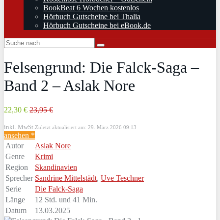
BookBeat 6 Wochen kostenlos
Hörbuch Gutscheine bei Thalia
Hörbuch Gutscheine bei eBook.de
Felsengrund: Die Falck-Saga –
Band 2 – Aslak Nore
22,30 €
23,95 €
inkl. MwSt.
Zuletzt aktualisiert am: 29. März 2026 09:13
ansehen *
Autor
Aslak Nore
Genre
Krimi
Region
Skandinavien
Sprecher
Sandrine Mittelstädt
,
Uve Teschner
Serie
Die Falck-Saga
Länge
12 Std. und 41 Min.
Datum
13.03.2025