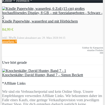
Kindle + Hörbuch *
Kindle Paperwhite, wasserfest und mit Hörbüchern
84,99 €
inkl. MwSt.
Zuletzt aktualisiert am: 29. März 2026 04:15
ansehen *
Sidebar für Kategorien
einzelne Produke
300
Uwe hört gerade
Knochenkälte: David Hunter, Band 7 – Simon Beckett
*Affiliate Links
Wir sind ein Verbraucherportal und kein Online Shop. Unsere
Empfehlungen verwenden Affiliate Links. Wir bekommen daher im
Falle eines Kaufs, eine geringe Verkaufsprovision vom jeweiligen
Partner Shop. Für dich entstehen dadurch natürlich keine