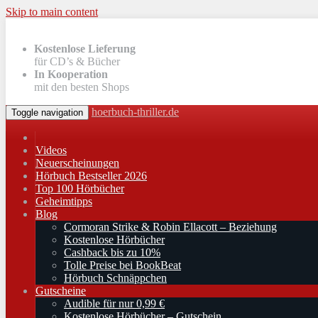
Skip to main content
Kostenlose Lieferung
für CD’s & Bücher
In Kooperation
mit den besten Shops
hoerbuch-thriller.de
Toggle navigation
Videos
Neuerscheinungen
Hörbuch Bestseller 2026
Top 100 Hörbücher
Geheimtipps
Blog
Cormoran Strike & Robin Ellacott – Beziehung
Kostenlose Hörbücher
Cashback bis zu 10%
Tolle Preise bei BookBeat
Hörbuch Schnäppchen
Gutscheine
Audible für nur 0,99 €
Kostenlose Hörbücher – Gutschein