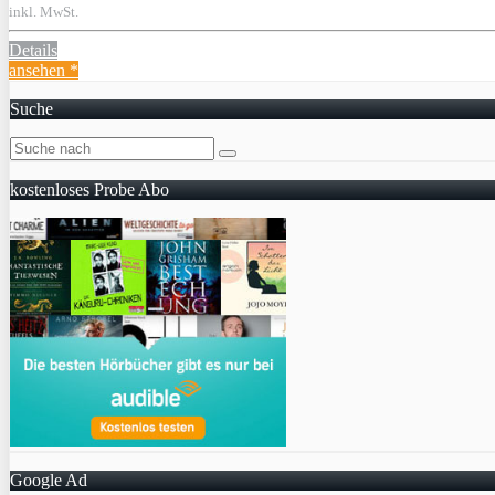
inkl. MwSt.
Details
ansehen *
Suche
kostenloses Probe Abo
Google Ad