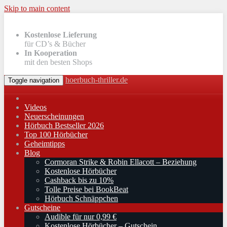
Skip to main content
Kostenlose Lieferung
für CD’s & Bücher
In Kooperation
mit den besten Shops
hoerbuch-thriller.de
Toggle navigation
Videos
Neuerscheinungen
Hörbuch Bestseller 2026
Top 100 Hörbücher
Geheimtipps
Blog
Cormoran Strike & Robin Ellacott – Beziehung
Kostenlose Hörbücher
Cashback bis zu 10%
Tolle Preise bei BookBeat
Hörbuch Schnäppchen
Gutscheine
Audible für nur 0,99 €
Kostenlose Hörbücher – Gutschein