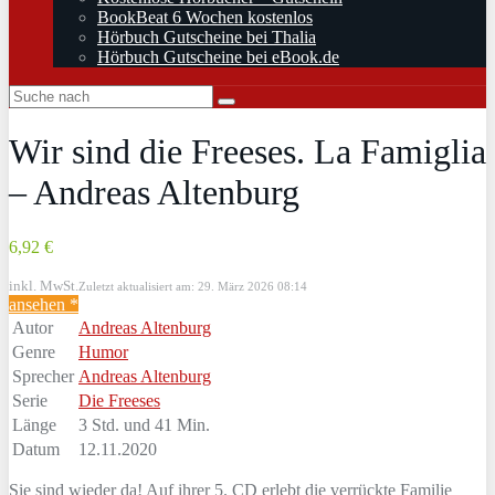
BookBeat 6 Wochen kostenlos
Hörbuch Gutscheine bei Thalia
Hörbuch Gutscheine bei eBook.de
Wir sind die Freeses. La Famiglia
– Andreas Altenburg
6,92 €
inkl. MwSt.
Zuletzt aktualisiert am: 29. März 2026 08:14
ansehen *
Autor
Andreas Altenburg
Genre
Humor
Sprecher
Andreas Altenburg
Serie
Die Freeses
Länge
3 Std. und 41 Min.
Datum
12.11.2020
Sie sind wieder da! Auf ihrer 5. CD erlebt die verrückte Familie