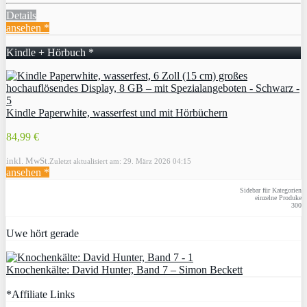
Details
ansehen *
Kindle + Hörbuch *
Kindle Paperwhite, wasserfest und mit Hörbüchern
84,99 €
inkl. MwSt.
Zuletzt aktualisiert am: 29. März 2026 04:15
ansehen *
Sidebar für Kategorien
einzelne Produke
300
Uwe hört gerade
Knochenkälte: David Hunter, Band 7 – Simon Beckett
*Affiliate Links