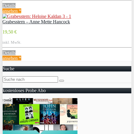
Details
ansehen *
Grabesstern – Anne Mette Hancock
19,50 €
inkl. MwSt.
Details
ansehen *
Suche
kostenloses Probe Abo