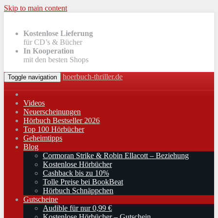
Skip to main content
Kostenlose Lieferung
für CD’s & Bücher
In Kooperation
mit den besten Shops
hoerbuch-thriller.de
Toggle navigation
Videos
Neuerscheinungen
Hörbuch Bestseller 2026
Top 100 Hörbücher
Geheimtipps
Blog
Cormoran Strike & Robin Ellacott – Beziehung
Kostenlose Hörbücher
Cashback bis zu 10%
Tolle Preise bei BookBeat
Hörbuch Schnäppchen
Gutscheine
Audible für nur 0,99 €
Kostenlose Hörbücher – Gutschein