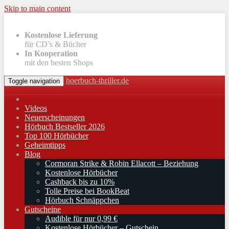
Skip to main content
Kostenlose Lieferung
für CD’s & Bücher
In Kooperation
mit den besten Shops
hoerbuch-thriller.de
Toggle navigation
Videos
Neuerscheinungen
Hörbuch Bestseller 2026
Top 100 Hörbücher
Geheimtipps
Blog
Cormoran Strike & Robin Ellacott – Beziehung
Kostenlose Hörbücher
Cashback bis zu 10%
Tolle Preise bei BookBeat
Hörbuch Schnäppchen
Gutscheine
Audible für nur 0,99 €
Kostenlose Hörbücher – Gutschein