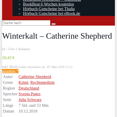
BookBeat 6 Wochen kostenlos
Hörbuch Gutscheine bei Thalia
Hörbuch Gutscheine bei eBook.de
Winterkalt – Catherine Shepherd
(4 / 5 bei 1 Stimme)
10,43 €
inkl. MwSt.
Zuletzt aktualisiert am: 29. März 2026 11:12
ansehen *
Autor
Catherine Shepherd
Genre
Krimi
,
Rechtsmedizin
Region
Deutschland
Sprecher
Svenja Pages
Serie
Julia Schwarz
Länge
7 Std. und 53 Min
Datum
10.12.2018