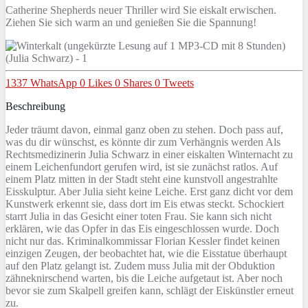
Catherine Shepherds neuer Thriller wird Sie eiskalt erwischen.
Ziehen Sie sich warm an und genießen Sie die Spannung!
1337
WhatsApp
0
Likes
0
Shares
0
Tweets
Beschreibung
Jeder träumt davon, einmal ganz oben zu stehen. Doch pass auf,
was du dir wünschst, es könnte dir zum Verhängnis werden Als
Rechtsmedizinerin Julia Schwarz in einer eiskalten Winternacht zu
einem Leichenfundort gerufen wird, ist sie zunächst ratlos. Auf
einem Platz mitten in der Stadt steht eine kunstvoll angestrahlte
Eisskulptur. Aber Julia sieht keine Leiche. Erst ganz dicht vor dem
Kunstwerk erkennt sie, dass dort im Eis etwas steckt. Schockiert
starrt Julia in das Gesicht einer toten Frau. Sie kann sich nicht
erklären, wie das Opfer in das Eis eingeschlossen wurde. Doch
nicht nur das. Kriminalkommissar Florian Kessler findet keinen
einzigen Zeugen, der beobachtet hat, wie die Eisstatue überhaupt
auf den Platz gelangt ist. Zudem muss Julia mit der Obduktion
zähneknirschend warten, bis die Leiche aufgetaut ist. Aber noch
bevor sie zum Skalpell greifen kann, schlägt der Eiskünstler erneut
zu.