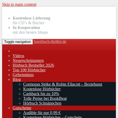
Skip to main content
Kostenlose Lieferung
für CD’s & Bücher
In Kooperation
mit den besten Shops
hoerbuch-thriller.de
Toggle navigation
Videos
Neuerscheinungen
Hörbuch Bestseller 2026
Top 100 Hörbücher
Geheimtipps
Blog
Cormoran Strike & Robin Ellacott – Beziehung
Kostenlose Hörbücher
Cashback bis zu 10%
Tolle Preise bei BookBeat
Hörbuch Schnäppchen
Gutscheine
Audible für nur 0,99 €
Kostenlose Hörbücher – Gutschein