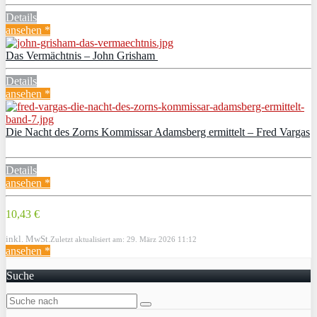
Details
ansehen *
Das Vermächtnis – John Grisham
Details
ansehen *
Die Nacht des Zorns Kommissar Adamsberg ermittelt – Fred Vargas
Details
ansehen *
10,43 €
inkl. MwSt.
Zuletzt aktualisiert am: 29. März 2026 11:12
ansehen *
Suche