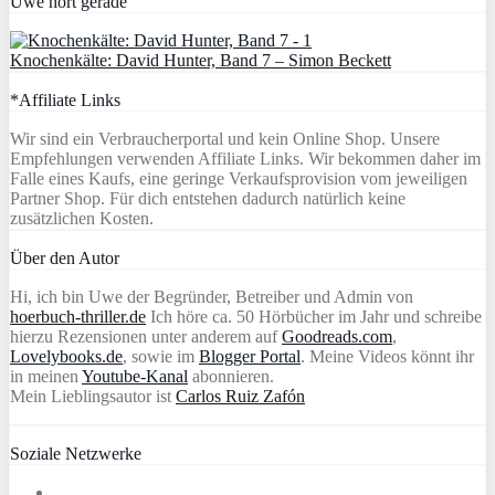
Uwe hört gerade
Knochenkälte: David Hunter, Band 7 – Simon Beckett
*Affiliate Links
Wir sind ein Verbraucherportal und kein Online Shop. Unsere
Empfehlungen verwenden Affiliate Links. Wir bekommen daher im
Falle eines Kaufs, eine geringe Verkaufsprovision vom jeweiligen
Partner Shop. Für dich entstehen dadurch natürlich keine
zusätzlichen Kosten.
Über den Autor
Hi, ich bin Uwe der Begründer, Betreiber und Admin von
hoerbuch-thriller.de
Ich höre ca. 50 Hörbücher im Jahr und schreibe
hierzu Rezensionen unter anderem auf
Goodreads.com
,
Lovelybooks.de
, sowie im
Blogger Portal
. Meine Videos könnt ihr
in meinen
Youtube-Kanal
abonnieren.
Mein Lieblingsautor ist
Carlos Ruiz Zafón
Soziale Netzwerke