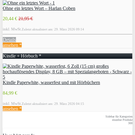
Ohne ein letztes Wort – Harlan Coben
20,44 €
21,95 €
inkl. MwSt.
Zuletzt aktualisiert am: 29. März 2026 09:14
Details
ansehen *
Kindle + Hörbuch *
Kindle Paperwhite, wasserfest und mit Hörbüchern
84,99 €
inkl. MwSt.
Zuletzt aktualisiert am: 29. März 2026 04:15
ansehen *
Sidebar für Kategorien
einzelne Produke
300