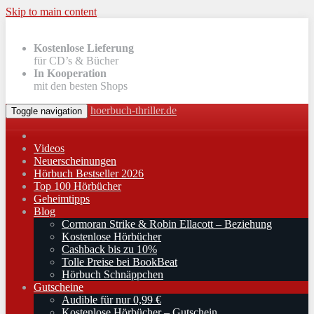
Skip to main content
Kostenlose Lieferung
für CD’s & Bücher
In Kooperation
mit den besten Shops
hoerbuch-thriller.de
Toggle navigation
Videos
Neuerscheinungen
Hörbuch Bestseller 2026
Top 100 Hörbücher
Geheimtipps
Blog
Cormoran Strike & Robin Ellacott – Beziehung
Kostenlose Hörbücher
Cashback bis zu 10%
Tolle Preise bei BookBeat
Hörbuch Schnäppchen
Gutscheine
Audible für nur 0,99 €
Kostenlose Hörbücher – Gutschein