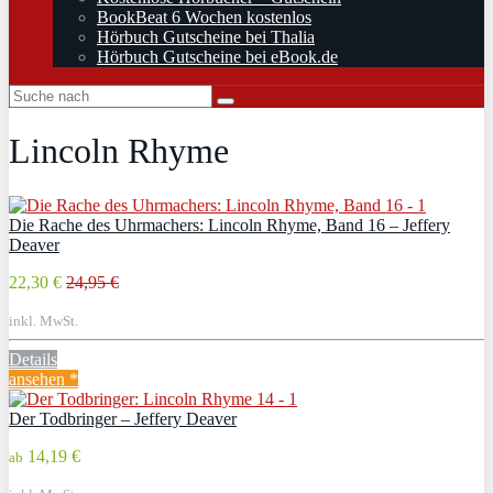
BookBeat 6 Wochen kostenlos
Hörbuch Gutscheine bei Thalia
Hörbuch Gutscheine bei eBook.de
Lincoln Rhyme
Die Rache des Uhrmachers: Lincoln Rhyme, Band 16 – Jeffery
Deaver
22,30 €
24,95 €
inkl. MwSt.
Details
ansehen *
Der Todbringer – Jeffery Deaver
14,19 €
ab