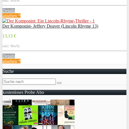
inkl. MwSt.
Details
ansehen *
Der Komponist- Jeffery Deaver (Lincoln Rhyme 13)
13,13 €
inkl. MwSt.
Details
ansehen *
Suche
kostenloses Probe Abo