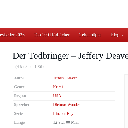
stseller 2026
Top 100 Hörbücher
Geheimtipps
Blog
Der Todbringer – Jeffery Deav
(4.5 / 5 bei 1 Stimme)
Autor
Jeffery Deaver
Genre
Krimi
Region
USA
Sprecher
Dietmar Wunder
Serie
Lincoln Rhyme
Länge
12 Std. 00 Min.