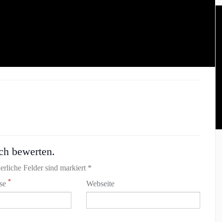
ch bewerten.
erliche Felder sind markiert *
*
sse
Webseite