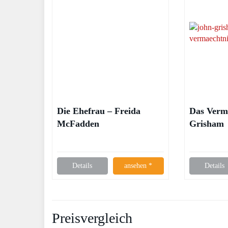
Die Ehefrau – Freida
Das Verm
McFadden
Grisham
Details
ansehen *
Details
Preisvergleich