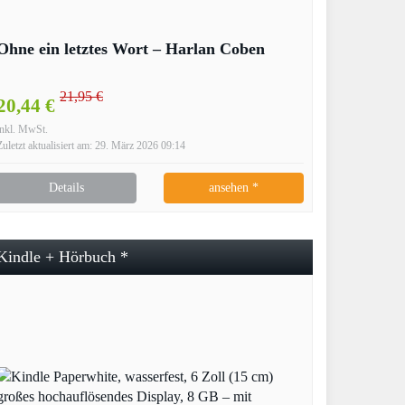
Ohne ein letztes Wort – Harlan Coben
21,95 €
20,44 €
inkl. MwSt.
Zuletzt aktualisiert am: 29. März 2026 09:14
Details
ansehen *
Kindle + Hörbuch *