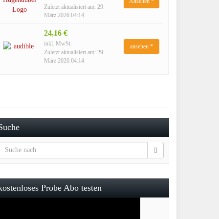
Ansehen *
Zuletzt aktualisiert am: 29.
März 2026 04:14
24,16 €
inkl. MwSt.
ansehen *
Zuletzt aktualisiert am: 29.
März 2026 04:14
Suche
kostenloses Probe Abo testen