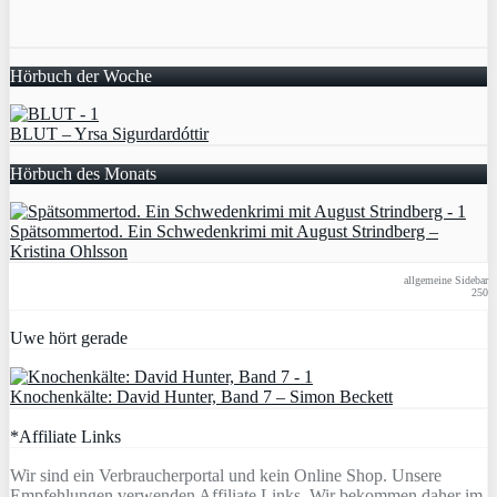
Hörbuch der Woche
BLUT – Yrsa Sigurdardóttir
Hörbuch des Monats
Spätsommertod. Ein Schwedenkrimi mit August Strindberg –
Kristina Ohlsson
allgemeine Sidebar
250
Uwe hört gerade
Knochenkälte: David Hunter, Band 7 – Simon Beckett
*Affiliate Links
Wir sind ein Verbraucherportal und kein Online Shop. Unsere
Empfehlungen verwenden Affiliate Links. Wir bekommen daher im