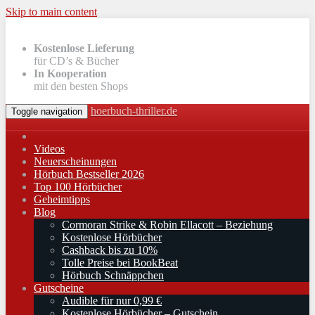
Skip to main content
Kostenlose Lieferung
für CD’s & Bücher
In Kooperation
mit den besten Shops
hoerbuch-thriller.de
Toggle navigation
Videos
Neuerscheinungen
Hörbuch Bestseller 2026
Top 100 Hörbücher
Geheimtipps
Blog
Cormoran Strike & Robin Ellacott – Beziehung
Kostenlose Hörbücher
Cashback bis zu 10%
Tolle Preise bei BookBeat
Hörbuch Schnäppchen
Gutscheine
Audible für nur 0,99 €
Kostenlose Hörbücher – Gutschein