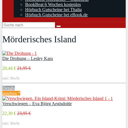
BookBeat 6 Wochen kostenlos
Hörbuch Gutscheine bei Thalia
Hörbuch Gutscheine bei eBook.de
Mörderisches Island
Die Drohung – Lesley Kara
20,44 €
21,95 €
inkl. MwSt.
Details
ansehen *
Verschwiegen – Eva Björg Aegisdottir
22,30 €
23,95 €
inkl. MwSt.