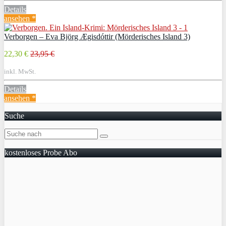
Details
ansehen *
Verborgen – Eva Björg Ægisdóttir (Mörderisches Island 3)
22,30 €
23,95 €
inkl. MwSt.
Details
ansehen *
Suche
kostenloses Probe Abo