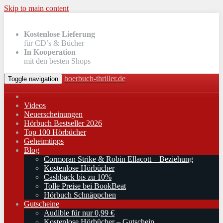
Skip to main content
Kostenlose Lieferung
für CD’s & Bücher
In Kooperation
mit den besten Shops
hoerbuch-thriller.de
Toggle navigation
Videos
Neuerscheinungen
Hörbuch Bestseller 2026
Top 100 Hörbücher
Geheimtipps
Blog
Cormoran Strike & Robin Ellacott – Beziehung
Kostenlose Hörbücher
Cashback bis zu 10%
Tolle Preise bei BookBeat
Hörbuch Schnäppchen
Gutscheine
Audible für nur 0,99 €
Kostenlose Hörbücher – Gutschein