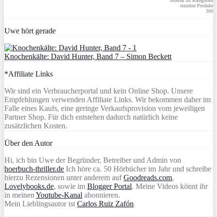
Sidebar für Kategorien
einzelne Produke
300
Uwe hört gerade
Knochenkälte: David Hunter, Band 7 – Simon Beckett
*Affiliate Links
Wir sind ein Verbraucherportal und kein Online Shop. Unsere
Empfehlungen verwenden Affiliate Links. Wir bekommen daher im
Falle eines Kaufs, eine geringe Verkaufsprovision vom jeweiligen
Partner Shop. Für dich entstehen dadurch natürlich keine
zusätzlichen Kosten.
Über den Autor
Hi, ich bin Uwe der Begründer, Betreiber und Admin von
hoerbuch-thriller.de
Ich höre ca. 50 Hörbücher im Jahr und schreibe
hierzu Rezensionen unter anderem auf
Goodreads.com
,
Lovelybooks.de
, sowie im
Blogger Portal
. Meine Videos könnt ihr
in meinen
Youtube-Kanal
abonnieren.
Mein Lieblingsautor ist
Carlos Ruiz Zafón