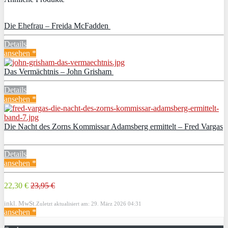
Die Ehefrau – Freida McFadden
Details
ansehen *
Das Vermächtnis – John Grisham
Details
ansehen *
Die Nacht des Zorns Kommissar Adamsberg ermittelt – Fred Vargas
Details
ansehen *
22,30 €
23,95 €
inkl. MwSt.
Zuletzt aktualisiert am: 29. März 2026 04:31
ansehen *