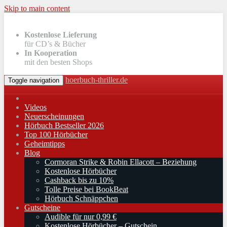
Skip to main content
Kostenlose Lieferung
für CD’s & Bücher
In Kooperation
mit den besten Shops
hoerbuch-thriller.de
Toggle navigation
Videos
Neuerscheinungen
Hörbuch Bestseller 2026
Top 100 Hörbücher
Geheimtipps
Blog
Cormoran Strike & Robin Ellacott – Beziehung
Kostenlose Hörbücher
Cashback bis zu 10%
Tolle Preise bei BookBeat
Hörbuch Schnäppchen
Gutscheine
Audible für nur 0,99 €
Kostenlose Hörbücher – Gutschein