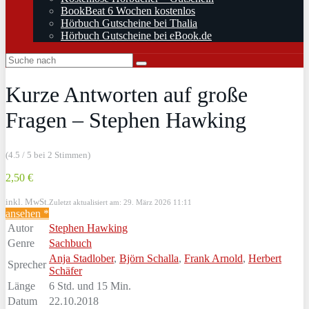
BookBeat 6 Wochen kostenlos
Hörbuch Gutscheine bei Thalia
Hörbuch Gutscheine bei eBook.de
Kurze Antworten auf große
Fragen – Stephen Hawking
(4.5 / 5 bei 2 Stimmen)
2,50 €
inkl. MwSt.
Zuletzt aktualisiert am: 29. März 2026 11:11
ansehen *
Autor
Stephen Hawking
Genre
Sachbuch
Anja Stadlober
,
Björn Schalla
,
Frank Arnold
,
Herbert
Sprecher
Schäfer
Länge
6 Std. und 15 Min.
Datum
22.10.2018