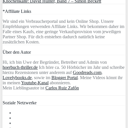
Knochenkälte: David Hunter, Band 7 – Simon Beckett
*Affiliate Links
Wir sind ein Verbraucherportal und kein Online Shop. Unsere
Empfehlungen verwenden Affiliate Links. Wir bekommen daher im
Falle eines Kaufs, eine geringe Verkaufsprovision vom jeweiligen
Partner Shop. Für dich entstehen dadurch natürlich keine
zusätzlichen Kosten.
Über den Autor
Hi, ich bin Uwe der Begründer, Betreiber und Admin von
hoerbuch-thriller.de
Ich höre ca. 50 Hörbücher im Jahr und schreibe
hierzu Rezensionen unter anderem auf
Goodreads.com
,
Lovelybooks.de
, sowie im
Blogger Portal
. Meine Videos könnt ihr
in meinen
Youtube-Kanal
abonnieren.
Mein Lieblingsautor ist
Carlos Ruiz Zafón
Soziale Netzwerke