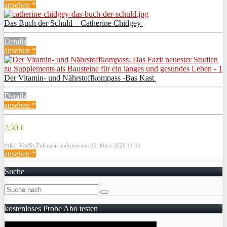
ansehen *
Das Buch der Schuld – Catherine Chidgey
Details
ansehen *
Der Vitamin- und Nährstoffkompass -Bas Kast
Details
ansehen *
2,50 €
inkl. MwSt.
Zuletzt aktualisiert am: 29. März 2026 11:11
ansehen *
Suche
kostenloses Probe Abo testen