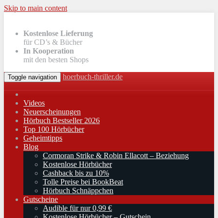
Skip to main content
Kostenlose Lieferung
für CD’s & Bücher
In Kooperation
mit den besten Shops
hoerbuch-thriller.de
Toggle navigation
Videos
Neuerscheinungen
Hörbuch Bestseller 2026
Top 100 Hörbücher
Geheimtipps
Blog
Cormoran Strike & Robin Ellacott – Beziehung
Kostenlose Hörbücher
Cashback bis zu 10%
Tolle Preise bei BookBeat
Hörbuch Schnäppchen
Gutscheine
Audible für nur 0,99 €
Kostenlose Hörbücher – Gutschein