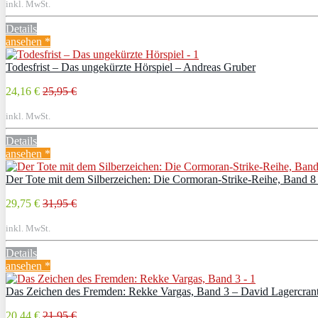
inkl. MwSt.
Details
ansehen *
Todesfrist – Das ungekürzte Hörspiel – Andreas Gruber
24,16 €
25,95 €
inkl. MwSt.
Details
ansehen *
Der Tote mit dem Silberzeichen: Die Cormoran-Strike-Reihe, Band 8 
29,75 €
31,95 €
inkl. MwSt.
Details
ansehen *
Das Zeichen des Fremden: Rekke Vargas, Band 3 – David Lagercran
20,44 €
21,95 €