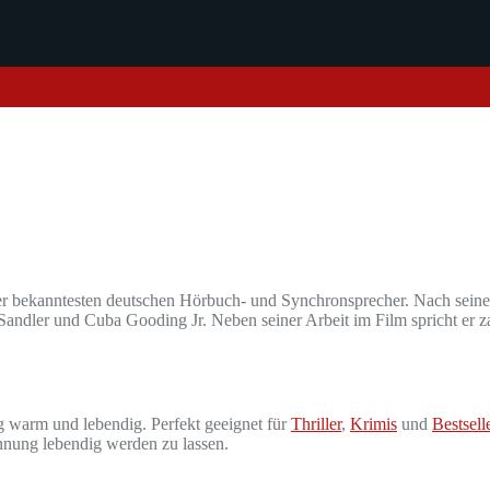
er bekanntesten deutschen Hörbuch- und Synchronsprecher. Nach seine
ndler und Cuba Gooding Jr. Neben seiner Arbeit im Film spricht er 
ig warm und lebendig. Perfekt geeignet für
Thriller
,
Krimis
und
Bestsell
nnung lebendig werden zu lassen.