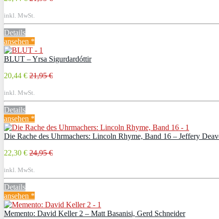
inkl. MwSt.
Details
ansehen *
BLUT – Yrsa Sigurdardóttir
20,44 €
21,95 €
inkl. MwSt.
Details
ansehen *
Die Rache des Uhrmachers: Lincoln Rhyme, Band 16 – Jeffery Deav
22,30 €
24,95 €
inkl. MwSt.
Details
ansehen *
Memento: David Keller 2 – Matt Basanisi, Gerd Schneider