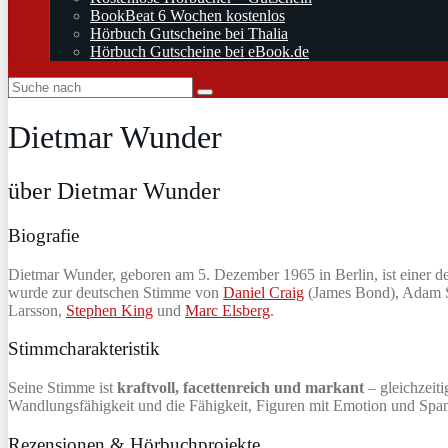
BookBeat 6 Wochen kostenlos
Hörbuch Gutscheine bei Thalia
Hörbuch Gutscheine bei eBook.de
Dietmar Wunder
über Dietmar Wunder
Biografie
Dietmar Wunder, geboren am 5. Dezember 1965 in Berlin, ist einer d
wurde zur deutschen Stimme von
Daniel Craig
(James Bond), Adam Sa
Larsson,
Stephen King
und
Marc Elsberg
.
Stimmcharakteristik
Seine Stimme ist
kraftvoll, facettenreich und markant
– gleichzeit
Wandlungsfähigkeit und die Fähigkeit, Figuren mit Emotion und Spa
Rezensionen & Hörbuchprojekte