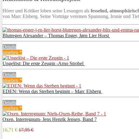
Hörer und Kritiker loben seine Lesungen als
fesselnd, atmosphärisch
von Marc Elsberg. Seine Vorträge vereinen Spannung, Ironie und Tie
Blutregen Alexander – Thomas Enger, Jørn Lier Horst
Details
ansehen *
Ungelöst: Die erste Zeugin -Arno Strobel
Details
ansehen *
EDEN: Wenn das Sterben beginnt – Marc Elsberg
Details
ansehen *
Oxen. Interregnum- Jens Henrik Jensen, Band 7
16,71 €
17,95 €