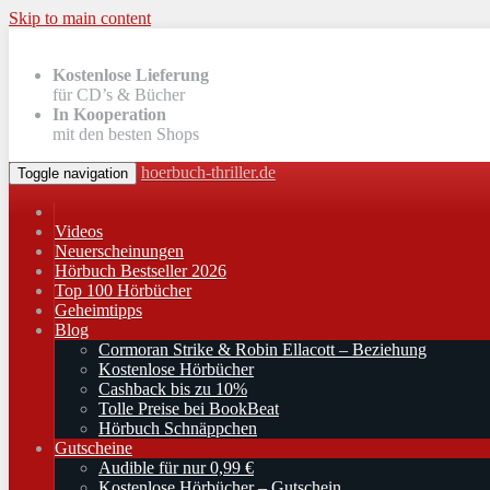
Skip to main content
Kostenlose Lieferung
für CD’s & Bücher
In Kooperation
mit den besten Shops
hoerbuch-thriller.de
Toggle navigation
Videos
Neuerscheinungen
Hörbuch Bestseller 2026
Top 100 Hörbücher
Geheimtipps
Blog
Cormoran Strike & Robin Ellacott – Beziehung
Kostenlose Hörbücher
Cashback bis zu 10%
Tolle Preise bei BookBeat
Hörbuch Schnäppchen
Gutscheine
Audible für nur 0,99 €
Kostenlose Hörbücher – Gutschein