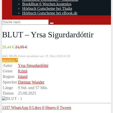
BookBeat 6 Wochen kostenlos
Hörbuch Gutscheine bei Thalia
Hörbuch Gutscheine bei eBook.de
BLUT – Yrsa Sigurdardóttir
20,44 €
21,95 €
inkl. MwSt.
Zuletzt aktualisiert am: 29. März 2026 04:38
ansehen *
Autor
Yrsa Sigurdardóttir
Genre
Krimi
Region
Island
Sprecher
Dietmar Wunder
Länge
9 Std. und 57 Min.
Datum
25.08.2025
1337
WhatsApp
0
Likes
0
Shares
0
Tweets