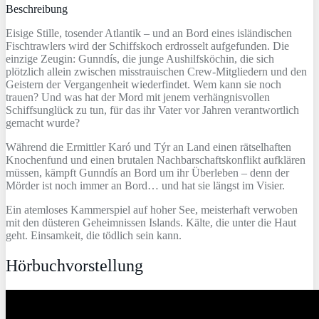
Beschreibung
Eisige Stille, tosender Atlantik – und an Bord eines isländischen
Fischtrawlers wird der Schiffskoch erdrosselt aufgefunden. Die
einzige Zeugin: Gunndís, die junge Aushilfsköchin, die sich
plötzlich allein zwischen misstrauischen Crew-Mitgliedern und den
Geistern der Vergangenheit wiederfindet. Wem kann sie noch
trauen? Und was hat der Mord mit jenem verhängnisvollen
Schiffsunglück zu tun, für das ihr Vater vor Jahren verantwortlich
gemacht wurde?
Während die Ermittler Karó und Týr an Land einen rätselhaften
Knochenfund und einen brutalen Nachbarschaftskonflikt aufklären
müssen, kämpft Gunndís an Bord um ihr Überleben – denn der
Mörder ist noch immer an Bord… und hat sie längst im Visier.
Ein atemloses Kammerspiel auf hoher See, meisterhaft verwoben
mit den düsteren Geheimnissen Islands. Kälte, die unter die Haut
geht. Einsamkeit, die tödlich sein kann.
Hörbuchvorstellung