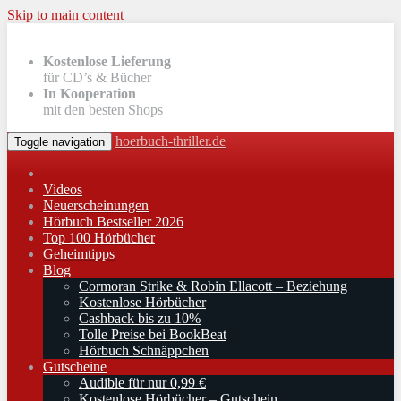
Skip to main content
Kostenlose Lieferung
für CD’s & Bücher
In Kooperation
mit den besten Shops
hoerbuch-thriller.de
Toggle navigation
Videos
Neuerscheinungen
Hörbuch Bestseller 2026
Top 100 Hörbücher
Geheimtipps
Blog
Cormoran Strike & Robin Ellacott – Beziehung
Kostenlose Hörbücher
Cashback bis zu 10%
Tolle Preise bei BookBeat
Hörbuch Schnäppchen
Gutscheine
Audible für nur 0,99 €
Kostenlose Hörbücher – Gutschein