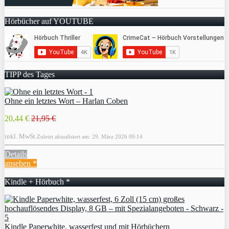
Hörbücher auf YOUTUBE
TIPP des Tages
Ohne ein letztes Wort – Harlan Coben
20,44 €
21,95 €
inkl. MwSt.
Zuletzt aktualisiert am: 29. März 2026 09:14
Details
ansehen *
Kindle + Hörbuch *
Kindle Paperwhite, wasserfest und mit Hörbüchern