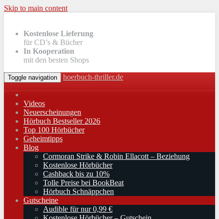
Skip to main content
Kostenlose Lieferung
für CD’s & Bücher
In Kooperation
mit den besten Shops
hoerbuch-thriller.de
Toggle navigation
Videos
Neuerscheinungen
Hörbuch Bestseller 2026
Top 100 Hörbücher
Geheimtipps
Blog
Cormoran Strike & Robin Ellacott – Beziehung
Kostenlose Hörbücher
Cashback bis zu 10%
Tolle Preise bei BookBeat
Hörbuch Schnäppchen
Gutscheine
Audible für nur 0,99 €
Kostenlose Hörbücher – Gutschein