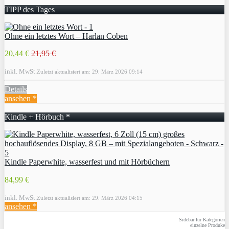
TIPP des Tages
Ohne ein letztes Wort – Harlan Coben
20,44 €
21,95 €
inkl. MwSt.
Zuletzt aktualisiert am: 29. März 2026 09:14
Details
ansehen *
Kindle + Hörbuch *
Kindle Paperwhite, wasserfest und mit Hörbüchern
84,99 €
inkl. MwSt.
Zuletzt aktualisiert am: 29. März 2026 04:15
ansehen *
Sidebar für Kategorien
einzelne Produke