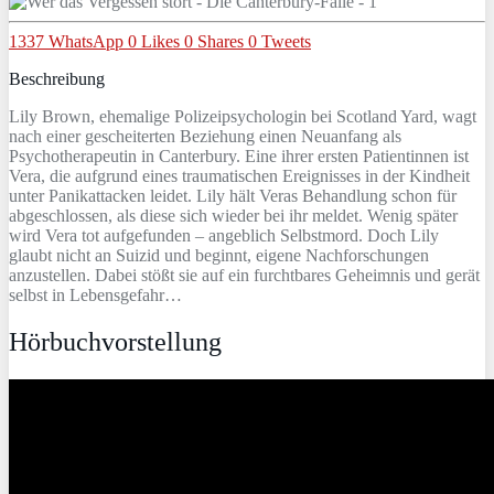
1337
WhatsApp
0
Likes
0
Shares
0
Tweets
Beschreibung
Lily Brown, ehemalige Polizeipsychologin bei Scotland Yard, wagt
nach einer gescheiterten Beziehung einen Neuanfang als
Psychotherapeutin in Canterbury. Eine ihrer ersten Patientinnen ist
Vera, die aufgrund eines traumatischen Ereignisses in der Kindheit
unter Panikattacken leidet. Lily hält Veras Behandlung schon für
abgeschlossen, als diese sich wieder bei ihr meldet. Wenig später
wird Vera tot aufgefunden – angeblich Selbstmord. Doch Lily
glaubt nicht an Suizid und beginnt, eigene Nachforschungen
anzustellen. Dabei stößt sie auf ein furchtbares Geheimnis und gerät
selbst in Lebensgefahr…
Hörbuchvorstellung