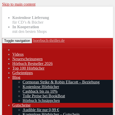
Skip to main content
Kostenlose Lieferung
für CD’s & Bücher
In Kooperation
mit den besten Shops
hoerbuch-thriller.de
Toggle navigation
Videos
Neuerscheinungen
Hörbuch Bestseller 2026
Top 100 Hörbücher
Geheimtipps
Blog
Cormoran Strike & Robin Ellacott – Beziehung
Kostenlose Hörbücher
Cashback bis zu 10%
Tolle Preise bei BookBeat
Hörbuch Schnäppchen
Gutscheine
Audible für nur 0,99 €
Kostenlose Hörbücher – Gutschein