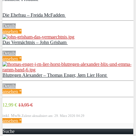
Die Ehefrau – Freida McFadden
Details
ansehen *
Das Vermächtnis – John Grisham
Details
ansehen *
Blutregen Alexander – Thomas Enger, Jørn Lier Horst
Details
ansehen *
12,99 €
13,95 €
inkl. MwSt.
Zuletzt aktualisiert am: 29. März 2026 04:29
ansehen *
Suche