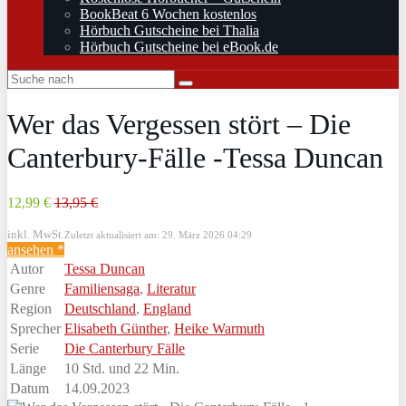
BookBeat 6 Wochen kostenlos
Hörbuch Gutscheine bei Thalia
Hörbuch Gutscheine bei eBook.de
Wer das Vergessen stört – Die
Canterbury-Fälle -Tessa Duncan
12,99 €
13,95 €
inkl. MwSt.
Zuletzt aktualisiert am: 29. März 2026 04:29
ansehen *
Autor
Tessa Duncan
Genre
Familiensaga
,
Literatur
Region
Deutschland
,
England
Sprecher
Elisabeth Günther
,
Heike Warmuth
Serie
Die Canterbury Fälle
Länge
10 Std. und 22 Min.
Datum
14.09.2023