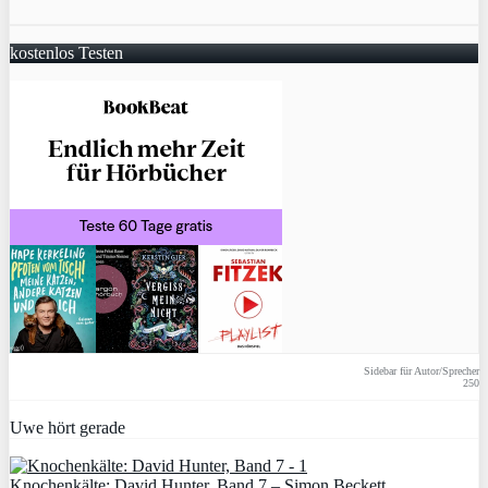
kostenlos Testen
Sidebar für Autor/Sprecher
250
Uwe hört gerade
Knochenkälte: David Hunter, Band 7 – Simon Beckett