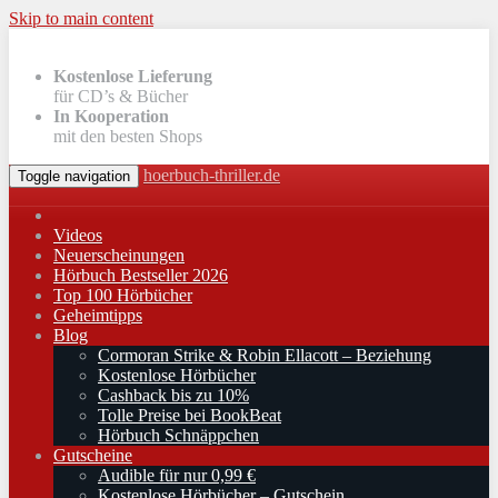
Skip to main content
Kostenlose Lieferung
für CD’s & Bücher
In Kooperation
mit den besten Shops
hoerbuch-thriller.de
Toggle navigation
Videos
Neuerscheinungen
Hörbuch Bestseller 2026
Top 100 Hörbücher
Geheimtipps
Blog
Cormoran Strike & Robin Ellacott – Beziehung
Kostenlose Hörbücher
Cashback bis zu 10%
Tolle Preise bei BookBeat
Hörbuch Schnäppchen
Gutscheine
Audible für nur 0,99 €
Kostenlose Hörbücher – Gutschein