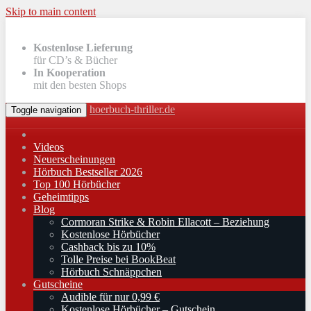
Skip to main content
Kostenlose Lieferung
für CD’s & Bücher
In Kooperation
mit den besten Shops
hoerbuch-thriller.de
Toggle navigation
Videos
Neuerscheinungen
Hörbuch Bestseller 2026
Top 100 Hörbücher
Geheimtipps
Blog
Cormoran Strike & Robin Ellacott – Beziehung
Kostenlose Hörbücher
Cashback bis zu 10%
Tolle Preise bei BookBeat
Hörbuch Schnäppchen
Gutscheine
Audible für nur 0,99 €
Kostenlose Hörbücher – Gutschein