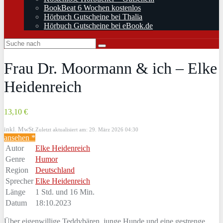
BookBeat 6 Wochen kostenlos
Hörbuch Gutscheine bei Thalia
Hörbuch Gutscheine bei eBook.de
Frau Dr. Moormann & ich – Elke
Heidenreich
13,10 €
inkl. MwSt.
Zuletzt aktualisiert am: 29. März 2026 04:30
ansehen *
Autor
Elke Heidenreich
Genre
Humor
Region
Deutschland
Sprecher
Elke Heidenreich
Länge
1 Std. und 16 Min.
Datum
18:10.2023
Über eigenwillige Teddybären, junge Hunde und eine gestrenge