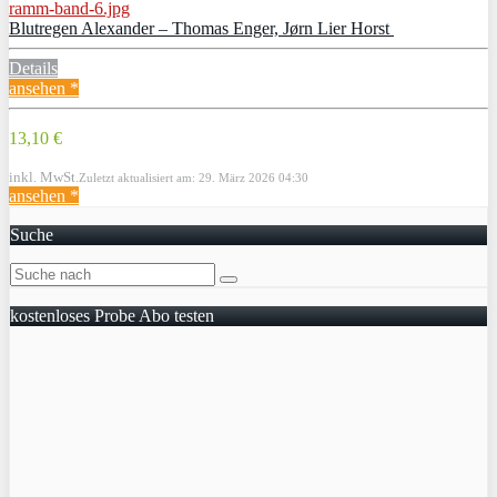
Blutregen Alexander – Thomas Enger, Jørn Lier Horst
Details
ansehen *
13,10 €
inkl. MwSt.
Zuletzt aktualisiert am: 29. März 2026 04:30
ansehen *
Suche
kostenloses Probe Abo testen