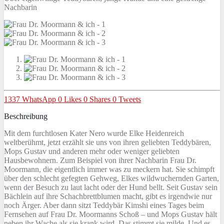
Nachbarin
1337
WhatsApp
0
Likes
0
Shares
0
Tweets
Beschreibung
Mit dem furchtlosen Kater Nero wurde Elke Heidenreich
weltberühmt, jetzt erzählt sie uns von ihren geliebten Teddybären,
Mops Gustav und anderen mehr oder weniger geliebten
Hausbewohnern. Zum Beispiel von ihrer Nachbarin Frau Dr.
Moormann, die eigentlich immer was zu meckern hat. Sie schimpft
über den schlecht gefegten Gehweg, Elkes wildwuchernden Garten,
wenn der Besuch zu laut lacht oder der Hund bellt. Seit Gustav sein
Bächlein auf ihre Schachbrettblumen macht, gibt es irgendwie nur
noch Ärger. Aber dann sitzt Teddybär Kimshi eines Tages beim
Fernsehen auf Frau Dr. Moormanns Schoß – und Mops Gustav hält
neben ihr Wache als sie krank wird. Das stimmt sie milde. Und es