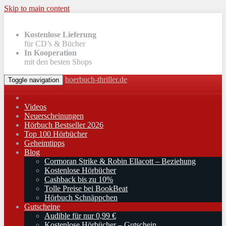
Skip to main content
Kostenlose Lieferung
für CD’s & Bücher
In Kooperation
mit den besten Shops
hoerbuch-thriller.de
Toggle navigation
Videos
Neuerscheinungen
Hörbuch Bestseller 2026
Top 100 Hörbücher
Geheimtipps
Blog
Cormoran Strike & Robin Ellacott – Beziehung
Kostenlose Hörbücher
Cashback bis zu 10%
Tolle Preise bei BookBeat
Hörbuch Schnäppchen
Gutscheine
Audible für nur 0,99 €
Kostenlose Hörbücher – Gutschein