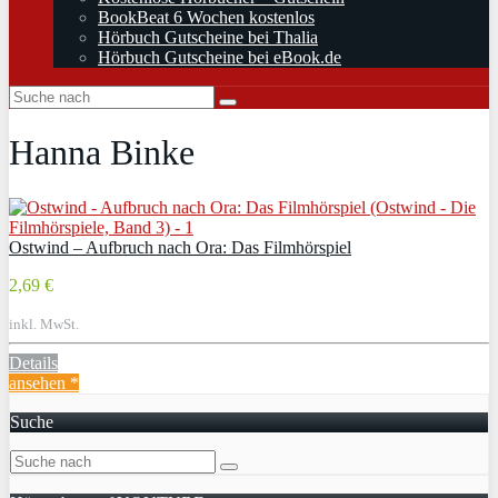
BookBeat 6 Wochen kostenlos
Hörbuch Gutscheine bei Thalia
Hörbuch Gutscheine bei eBook.de
Hanna Binke
Ostwind – Aufbruch nach Ora: Das Filmhörspiel
2,69 €
inkl. MwSt.
Details
ansehen *
Suche