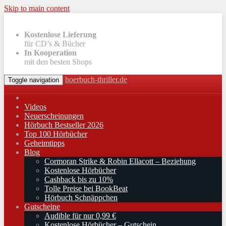
Skip to main content
Kostenlose Lieferung
für CD’s & Bücher
In Kooperation
mit den besten Shops
hoerbuch-thriller.de
Toggle navigation
Videos
Neuerscheinungen
Hörbuch Bestseller 2026
Top 100 Hörbücher
Geheimtipps
Blog
Cormoran Strike & Robin Ellacott – Beziehung
Kostenlose Hörbücher
Cashback bis zu 10%
Tolle Preise bei BookBeat
Hörbuch Schnäppchen
Gutscheine
Audible für nur 0,99 €
Kostenlose Hörbücher – Gutschein