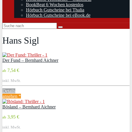
BookBeat 6 Wochen kostenlos
Hörbuch Gutscheine bei Thalia
Hörbuch Gutscheine bei eBook.de
Hans Sigl
Der Fund – Bernhard Aichner
7,54 €
ab
inkl. MwSt.
Details
ansehen *
Bösland – Bernhard Aichner
3,95 €
ab
inkl. MwSt.