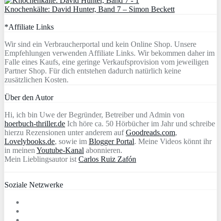
Knochenkälte: David Hunter, Band 7 – Simon Beckett
*Affiliate Links
Wir sind ein Verbraucherportal und kein Online Shop. Unsere
Empfehlungen verwenden Affiliate Links. Wir bekommen daher im
Falle eines Kaufs, eine geringe Verkaufsprovision vom jeweiligen
Partner Shop. Für dich entstehen dadurch natürlich keine
zusätzlichen Kosten.
Über den Autor
Hi, ich bin Uwe der Begründer, Betreiber und Admin von
hoerbuch-thriller.de
Ich höre ca. 50 Hörbücher im Jahr und schreibe
hierzu Rezensionen unter anderem auf
Goodreads.com
,
Lovelybooks.de
, sowie im
Blogger Portal
. Meine Videos könnt ihr
in meinen
Youtube-Kanal
abonnieren.
Mein Lieblingsautor ist
Carlos Ruiz Zafón
Soziale Netzwerke