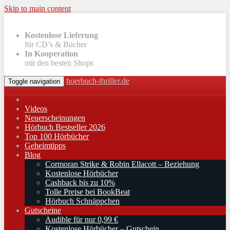
Skip to main content
Kostenlose Lieferung
für CD’s & Bücher
In Kooperation
mit den besten Shops
hoerbuch-thriller.de
Toggle navigation
Videos
Neuerscheinungen
Hörbuch Bestseller 2026
Top 100 Hörbücher
Geheimtipps
Blog
Cormoran Strike & Robin Ellacott – Beziehung
Kostenlose Hörbücher
Cashback bis zu 10%
Tolle Preise bei BookBeat
Hörbuch Schnäppchen
Gutscheine
Audible für nur 0,99 €
Kostenlose Hörbücher – Gutschein