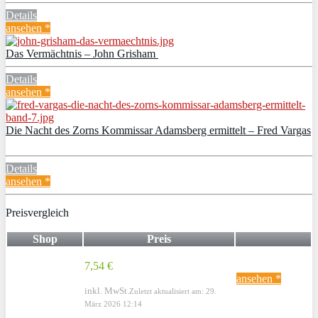
Details
ansehen *
Das Vermächtnis – John Grisham
Details
ansehen *
Die Nacht des Zorns Kommissar Adamsberg ermittelt – Fred Vargas
Details
ansehen *
Preisvergleich
Shop
Preis
7,54 €
ansehen *
inkl. MwSt.
Zuletzt aktualisiert am: 29.
März 2026 12:14