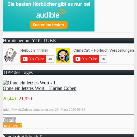
Hörbücher auf YOUTUBE
TIPP des Tages
Ohne ein letztes Wort – Harlan Coben
20,44 €
21,95 €
inkl. MwSt.
Zuletzt aktualisiert am: 29. März 2026 09:14
Details
ansehen *
Kindle + Hörbuch *