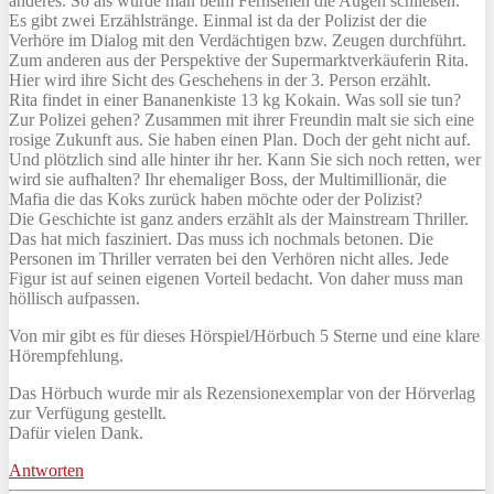
anderes. So als würde man beim Fernsehen die Augen schließen.
Es gibt zwei Erzählstränge. Einmal ist da der Polizist der die
Verhöre im Dialog mit den Verdächtigen bzw. Zeugen durchführt.
Zum anderen aus der Perspektive der Supermarktverkäuferin Rita.
Hier wird ihre Sicht des Geschehens in der 3. Person erzählt.
Rita findet in einer Bananenkiste 13 kg Kokain. Was soll sie tun?
Zur Polizei gehen? Zusammen mit ihrer Freundin malt sie sich eine
rosige Zukunft aus. Sie haben einen Plan. Doch der geht nicht auf.
Und plötzlich sind alle hinter ihr her. Kann Sie sich noch retten, wer
wird sie aufhalten? Ihr ehemaliger Boss, der Multimillionär, die
Mafia die das Koks zurück haben möchte oder der Polizist?
Die Geschichte ist ganz anders erzählt als der Mainstream Thriller.
Das hat mich fasziniert. Das muss ich nochmals betonen. Die
Personen im Thriller verraten bei den Verhören nicht alles. Jede
Figur ist auf seinen eigenen Vorteil bedacht. Von daher muss man
höllisch aufpassen.
Von mir gibt es für dieses Hörspiel/Hörbuch 5 Sterne und eine klare
Hörempfehlung.
Das Hörbuch wurde mir als Rezensionexemplar von der Hörverlag
zur Verfügung gestellt.
Dafür vielen Dank.
Antworten