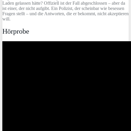
Laden gelassen hätte? Offiziell ist der Fall abgeschlossen – aber da
ist einer, der nicht aufgibt. Ein Polizist, der scheinbar wie besessen
Fragen stellt – und die Antworten, die er bekommt, nicht akzeptieren
will.
Hörprobe