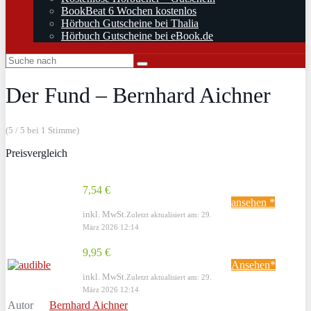
BookBeat 6 Wochen kostenlos
Hörbuch Gutscheine bei Thalia
Hörbuch Gutscheine bei eBook.de
Der Fund – Bernhard Aichner
(5 / 5 bei 1 Stimme)
Preisvergleich
7,54 €
ansehen *
inkl. MwSt.
Zuletzt aktualisiert am: 29.
März 2026 12:14
9,95 €
Ansehen*
inkl. MwSt.
Zuletzt aktualisiert am: 29.
März 2026 12:14
Autor
Bernhard Aichner