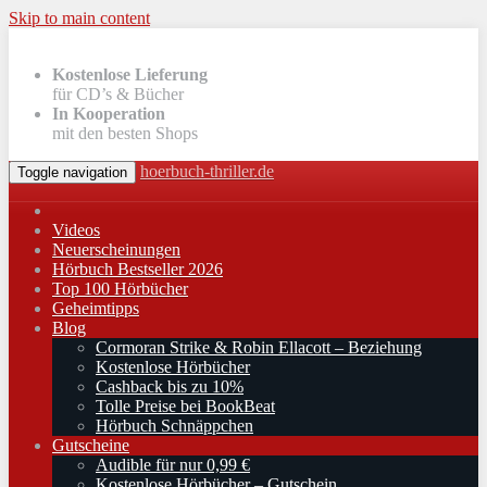
Skip to main content
Kostenlose Lieferung
für CD’s & Bücher
In Kooperation
mit den besten Shops
hoerbuch-thriller.de
Toggle navigation
Videos
Neuerscheinungen
Hörbuch Bestseller 2026
Top 100 Hörbücher
Geheimtipps
Blog
Cormoran Strike & Robin Ellacott – Beziehung
Kostenlose Hörbücher
Cashback bis zu 10%
Tolle Preise bei BookBeat
Hörbuch Schnäppchen
Gutscheine
Audible für nur 0,99 €
Kostenlose Hörbücher – Gutschein