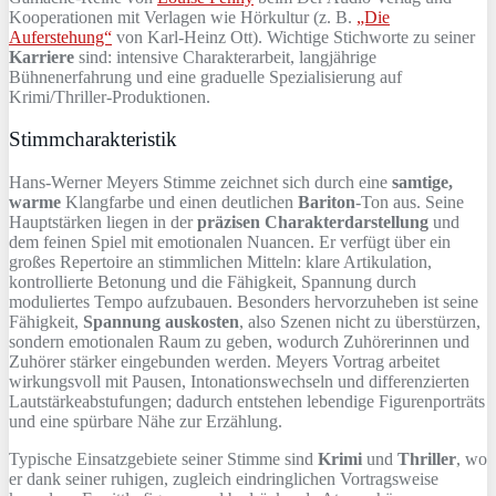
Kooperationen mit Verlagen wie Hörkultur (z. B.
„Die
Auferstehung“
von Karl-Heinz Ott). Wichtige Stichworte zu seiner
Karriere
sind: intensive Charakterarbeit, langjährige
Bühnenerfahrung und eine graduelle Spezialisierung auf
Krimi/Thriller-Produktionen.
Stimmcharakteristik
Hans-Werner Meyers Stimme zeichnet sich durch eine
samtige,
warme
Klangfarbe und einen deutlichen
Bariton
-Ton aus. Seine
Hauptstärken liegen in der
präzisen Charakterdarstellung
und
dem feinen Spiel mit emotionalen Nuancen. Er verfügt über ein
großes Repertoire an stimmlichen Mitteln: klare Artikulation,
kontrollierte Betonung und die Fähigkeit, Spannung durch
moduliertes Tempo aufzubauen. Besonders hervorzuheben ist seine
Fähigkeit,
Spannung auskosten
, also Szenen nicht zu überstürzen,
sondern emotionalen Raum zu geben, wodurch Zuhörerinnen und
Zuhörer stärker eingebunden werden. Meyers Vortrag arbeitet
wirkungsvoll mit Pausen, Intonationswechseln und differenzierten
Lautstärkeabstufungen; dadurch entstehen lebendige Figurenporträts
und eine spürbare Nähe zur Erzählung.
Typische Einsatzgebiete seiner Stimme sind
Krimi
und
Thriller
, wo
er dank seiner ruhigen, zugleich eindringlichen Vortragsweise