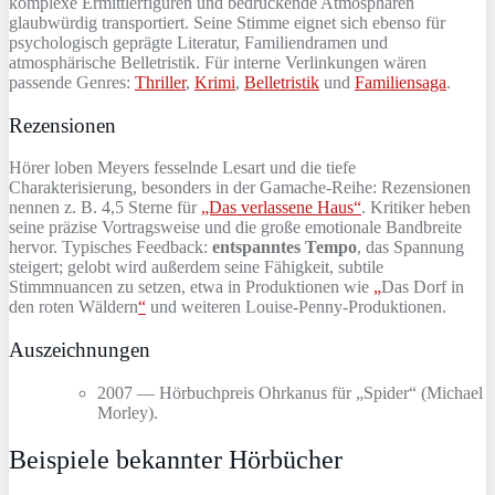
komplexe Ermittlerfiguren und bedrückende Atmosphären
glaubwürdig transportiert. Seine Stimme eignet sich ebenso für
psychologisch geprägte Literatur, Familiendramen und
atmosphärische Belletristik. Für interne Verlinkungen wären
passende Genres:
Thriller
,
Krimi
,
Belletristik
und
Familiensaga
.
Rezensionen
Hörer loben Meyers fesselnde Lesart und die tiefe
Charakterisierung, besonders in der Gamache-Reihe: Rezensionen
nennen z. B. 4,5 Sterne für
„Das verlassene Haus“
. Kritiker heben
seine präzise Vortragsweise und die große emotionale Bandbreite
hervor. Typisches Feedback:
entspanntes Tempo
, das Spannung
steigert; gelobt wird außerdem seine Fähigkeit, subtile
Stimmnuancen zu setzen, etwa in Produktionen wie
„
Das Dorf in
den roten Wäldern
“
und weiteren Louise-Penny-Produktionen.
Auszeichnungen
2007 — Hörbuchpreis Ohrkanus für „Spider“ (Michael
Morley).
Beispiele bekannter Hörbücher