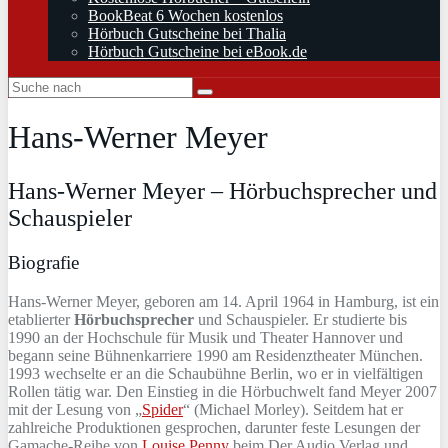
BookBeat 6 Wochen kostenlos
Hörbuch Gutscheine bei Thalia
Hörbuch Gutscheine bei eBook.de
Hans-Werner Meyer
Hans-Werner Meyer – Hörbuchsprecher und
Schauspieler
Biografie
Hans-Werner Meyer, geboren am 14. April 1964 in Hamburg, ist ein
etablierter
Hörbuchsprecher
und Schauspieler. Er studierte bis
1990 an der Hochschule für Musik und Theater Hannover und
begann seine Bühnenkarriere 1990 am Residenztheater München.
1993 wechselte er an die Schaubühne Berlin, wo er in vielfältigen
Rollen tätig war. Den Einstieg in die Hörbuchwelt fand Meyer 2007
mit der Lesung von „
Spider
“ (Michael Morley). Seitdem hat er
zahlreiche Produktionen gesprochen, darunter feste Lesungen der
Gamache-Reihe von
Louise Penny
beim Der Audio Verlag und