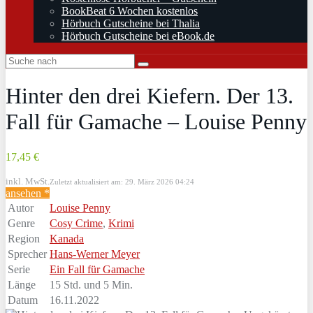
BookBeat 6 Wochen kostenlos
Hörbuch Gutscheine bei Thalia
Hörbuch Gutscheine bei eBook.de
Hinter den drei Kiefern. Der 13.
Fall für Gamache – Louise Penny
17,45 €
inkl. MwSt.
Zuletzt aktualisiert am: 29. März 2026 04:24
ansehen *
Autor
Louise Penny
Genre
Cosy Crime
,
Krimi
Region
Kanada
Sprecher
Hans-Werner Meyer
Serie
Ein Fall für Gamache
Länge
15 Std. und 5 Min.
Datum
16.11.2022