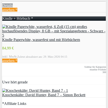
Details
ansehen *
Kindle + Hörbuch *
Kindle Paperwhite, wasserfest und mit Hörbüchern
84,99 €
inkl. MwSt.
Zuletzt aktualisiert am: 29. März 2026 04:15
ansehen *
Sidebar für Kategorien
einzelne Produke
300
Uwe hört gerade
Knochenkälte: David Hunter, Band 7 – Simon Beckett
*Affiliate Links