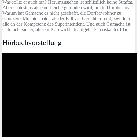
Was sollte er auch tun? Herumzustehen ist schließlich keine Straftat.
Aber spätestens als eine Leiche gefunden wird, bricht Unruhe aus:
Warum hat Gamache es nicht geschafft, die Dorfbewohner zu
schützen? Monate später, als der Fall vor Gericht kommt, zweifeln
alle an der Kompetenz des Superintendent. Und auch Gamache ist
sich nicht sicher, ob sein Plan wirklich aufgeht. Ein riskanter Plan …
Hörbuchvorstellung