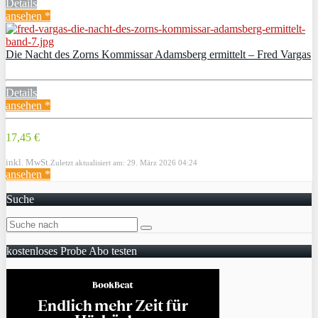
Details
ansehen *
Die Nacht des Zorns Kommissar Adamsberg ermittelt – Fred Vargas
Details
ansehen *
17,45 €
inkl. MwSt.
Zuletzt aktualisiert am: 29. März 2026 04:24
ansehen *
Suche
kostenloses Probe Abo testen