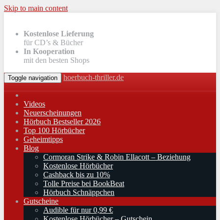
Skip to main content
Kostenlose Lieferung
für CD’s & Bücher
In Kooperation
mit den besten Shops
hoerbuch-thriller.de
Toggle navigation
Videos
Neuerscheinungen
Hörbuch Bestseller 2026
Top 100 Hörbücher
Geheimtipps
Blog
Cormoran Strike & Robin Ellacott – Beziehung
Kostenlose Hörbücher
Cashback bis zu 10%
Tolle Preise bei BookBeat
Hörbuch Schnäppchen
Gutscheine
Audible für nur 0,99 €
Kostenlose Hörbücher – Gutschein