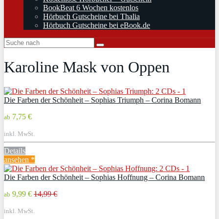
BookBeat 6 Wochen kostenlos
Hörbuch Gutscheine bei Thalia
Hörbuch Gutscheine bei eBook.de
Karoline Mask von Oppen
Die Farben der Schönheit – Sophias Triumph – Corina Bomann
7,75 €
ab
inkl. MwSt.
Details
ansehen *
Die Farben der Schönheit – Sophias Hoffnung – Corina Bomann
9,99 €
14,99 €
ab
inkl. MwSt.