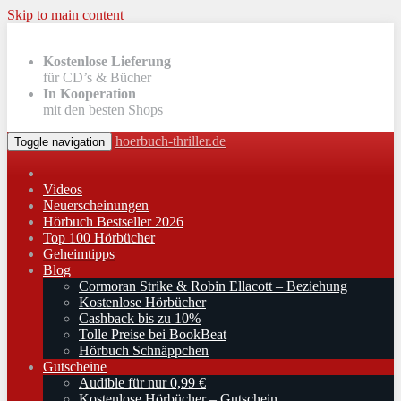
Skip to main content
Kostenlose Lieferung
für CD’s & Bücher
In Kooperation
mit den besten Shops
hoerbuch-thriller.de
Toggle navigation
Videos
Neuerscheinungen
Hörbuch Bestseller 2026
Top 100 Hörbücher
Geheimtipps
Blog
Cormoran Strike & Robin Ellacott – Beziehung
Kostenlose Hörbücher
Cashback bis zu 10%
Tolle Preise bei BookBeat
Hörbuch Schnäppchen
Gutscheine
Audible für nur 0,99 €
Kostenlose Hörbücher – Gutschein