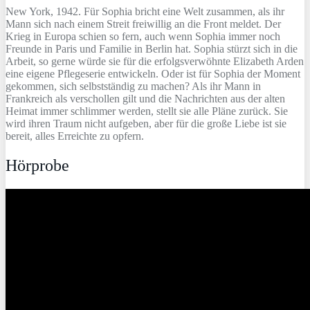
New York, 1942. Für Sophia bricht eine Welt zusammen, als ihr
Mann sich nach einem Streit freiwillig an die Front meldet. Der
Krieg in Europa schien so fern, auch wenn Sophia immer noch
Freunde in Paris und Familie in Berlin hat. Sophia stürzt sich in die
Arbeit, so gerne würde sie für die erfolgsverwöhnte Elizabeth Arden
eine eigene Pflegeserie entwickeln. Oder ist für Sophia der Moment
gekommen, sich selbstständig zu machen? Als ihr Mann in
Frankreich als verschollen gilt und die Nachrichten aus der alten
Heimat immer schlimmer werden, stellt sie alle Pläne zurück. Sie
wird ihren Traum nicht aufgeben, aber für die große Liebe ist sie
bereit, alles Erreichte zu opfern.
Hörprobe