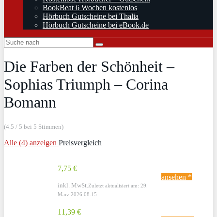
BookBeat 6 Wochen kostenlos
Hörbuch Gutscheine bei Thalia
Hörbuch Gutscheine bei eBook.de
Die Farben der Schönheit –
Sophias Triumph – Corina
Bomann
(4.5 / 5 bei 5 Stimmen)
Alle (4) anzeigen
Preisvergleich
7,75 €
ansehen *
inkl. MwSt.
Zuletzt aktualisiert am: 29.
März 2026 08:15
11,39 €