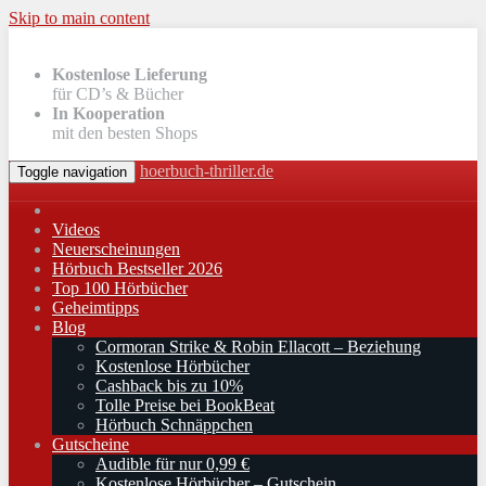
Skip to main content
Kostenlose Lieferung
für CD’s & Bücher
In Kooperation
mit den besten Shops
hoerbuch-thriller.de
Toggle navigation
Videos
Neuerscheinungen
Hörbuch Bestseller 2026
Top 100 Hörbücher
Geheimtipps
Blog
Cormoran Strike & Robin Ellacott – Beziehung
Kostenlose Hörbücher
Cashback bis zu 10%
Tolle Preise bei BookBeat
Hörbuch Schnäppchen
Gutscheine
Audible für nur 0,99 €
Kostenlose Hörbücher – Gutschein