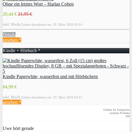
Ohne ein letztes Wort – Harlan Coben
20,44 €
21,95 €
inkl. MwSt.
Zuletzt aktualisiert am: 29. März 2026 09:14
Details
ansehen *
Kindle + Hörbuch *
Kindle Paperwhite, wasserfest und mit Hörbüchern
84,99 €
inkl. MwSt.
Zuletzt aktualisiert am: 29. März 2026 04:15
ansehen *
Sidebar für Kategorien
einzelne Produke
300
Uwe hört gerade