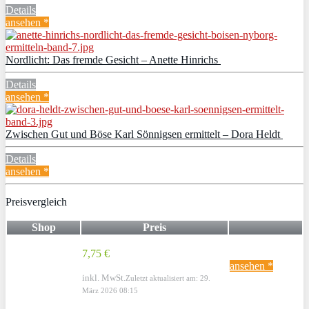
Details
ansehen *
Nordlicht: Das fremde Gesicht – Anette Hinrichs
Details
ansehen *
Zwischen Gut und Böse Karl Sönnigsen ermittelt – Dora Heldt
Details
ansehen *
Preisvergleich
Shop
Preis
7,75 €
ansehen *
inkl. MwSt.
Zuletzt aktualisiert am: 29.
März 2026 08:15