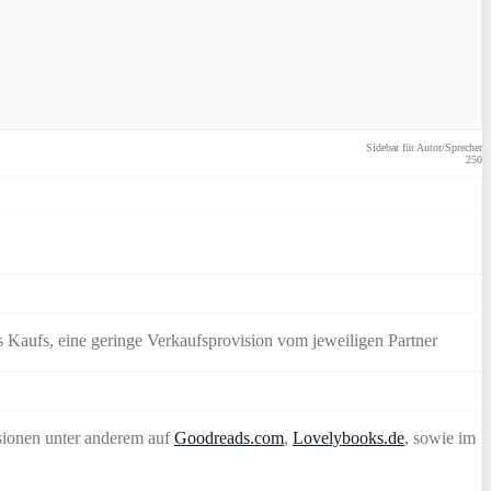
Sidebar für Autor/Sprecher
250
 Kaufs, eine geringe Verkaufsprovision vom jeweiligen Partner
sionen unter anderem auf
Goodreads.com
,
Lovelybooks.de
, sowie im