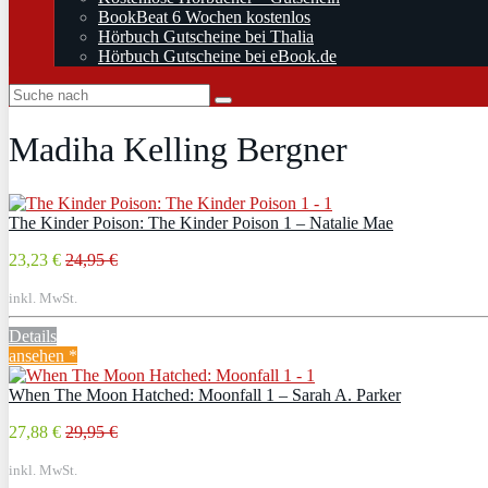
BookBeat 6 Wochen kostenlos
Hörbuch Gutscheine bei Thalia
Hörbuch Gutscheine bei eBook.de
Madiha Kelling Bergner
The Kinder Poison: The Kinder Poison 1 – Natalie Mae
23,23 €
24,95 €
inkl. MwSt.
Details
ansehen *
When The Moon Hatched: Moonfall 1 – Sarah A. Parker
27,88 €
29,95 €
inkl. MwSt.