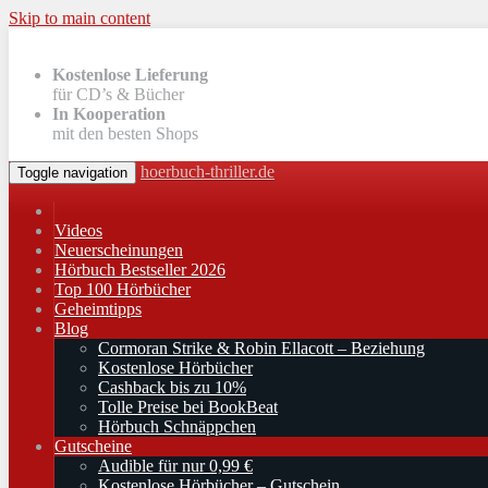
Skip to main content
Kostenlose Lieferung
für CD’s & Bücher
In Kooperation
mit den besten Shops
hoerbuch-thriller.de
Toggle navigation
Videos
Neuerscheinungen
Hörbuch Bestseller 2026
Top 100 Hörbücher
Geheimtipps
Blog
Cormoran Strike & Robin Ellacott – Beziehung
Kostenlose Hörbücher
Cashback bis zu 10%
Tolle Preise bei BookBeat
Hörbuch Schnäppchen
Gutscheine
Audible für nur 0,99 €
Kostenlose Hörbücher – Gutschein