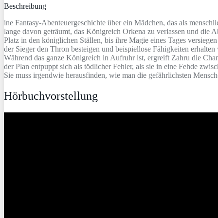
Beschreibung
ine Fantasy-Abenteuergeschichte über ein Mädchen, das als menschlic
lange davon geträumt, das Königreich Orkena zu verlassen und die Aben
Platz in den königlichen Ställen, bis ihre Magie eines Tages versieg
der Sieger den Thron besteigen und beispiellose Fähigkeiten erhalte
Während das ganze Königreich in Aufruhr ist, ergreift Zahru die Cha
der Plan entpuppt sich als tödlicher Fehler, als sie in eine Fehde 
Sie muss irgendwie herausfinden, wie man die gefährlichsten Mensc
Hörbuchvorstellung