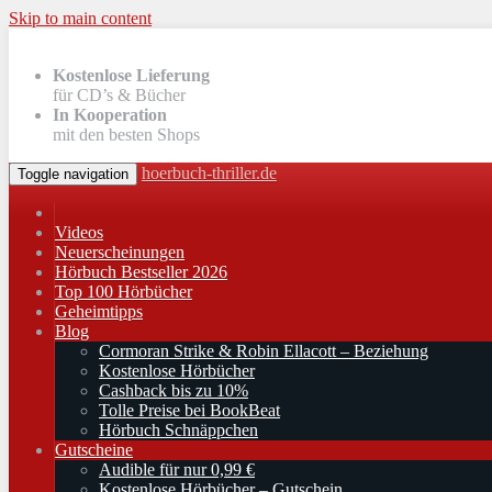
Skip to main content
Kostenlose Lieferung
für CD’s & Bücher
In Kooperation
mit den besten Shops
hoerbuch-thriller.de
Toggle navigation
Videos
Neuerscheinungen
Hörbuch Bestseller 2026
Top 100 Hörbücher
Geheimtipps
Blog
Cormoran Strike & Robin Ellacott – Beziehung
Kostenlose Hörbücher
Cashback bis zu 10%
Tolle Preise bei BookBeat
Hörbuch Schnäppchen
Gutscheine
Audible für nur 0,99 €
Kostenlose Hörbücher – Gutschein