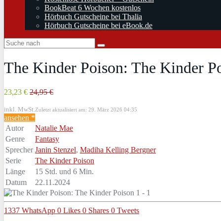
BookBeat 6 Wochen kostenlos
Hörbuch Gutscheine bei Thalia
Hörbuch Gutscheine bei eBook.de
The Kinder Poison: The Kinder Po
23,23 €
24,95 €
inkl. MwSt.
Zuletzt aktualisiert am: 29. März 2026 04:35
ansehen *
Autor
Natalie Mae
Genre
Fantasy
Sprecher
Janin Stenzel
,
Madiha Kelling Bergner
Serie
The Kinder Poison
Länge
15 Std. und 6 Min.
Datum
22.11.2024
1337
WhatsApp
0
Likes
0
Shares
0
Tweets