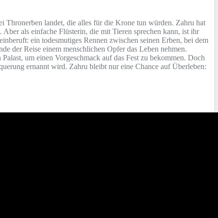
 Thronerben landet, die alles für die Krone tun würden. Zahru hat
ber als einfache Flüsterin, die mit Tieren sprechen kann, ist ihr
g einberuft: ein todesmutiges Rennen zwischen seinen Erben, bei dem
m Ende der Reise einem menschlichen Opfer das Leben nehmen.
 den Palast, um einen Vorgeschmack auf das Fest zu bekommen. Doch
rquerung ernannt wird. Zahru bleibt nur eine Chance auf Überleben: