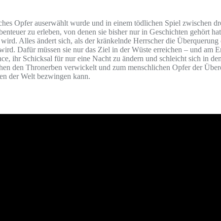
hes Opfer auserwählt wurde und in einem tödlichen Spiel zwischen drei
teuer zu erleben, von denen sie bisher nur in Geschichten gehört hat. A
en wird. Alles ändert sich, als der kränkelnde Herrscher die Überquerun
n wird. Dafür müssen sie nur das Ziel in der Wüste erreichen – und a
nce, ihr Schicksal für nur eine Nacht zu ändern und schleicht sich in
zwischen den Thronerben verwickelt und zum menschlichen Opfer der Übe
hen der Welt bezwingen kann.