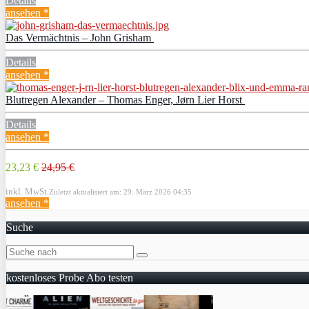
Details
ansehen *
Das Vermächtnis – John Grisham
Details
ansehen *
Blutregen Alexander – Thomas Enger, Jørn Lier Horst
Details
ansehen *
23,23 €
24,95 €
inkl. MwSt.
Zuletzt aktualisiert am: 29. März 2026 04:35
ansehen *
Suche
kostenloses Probe Abo testen