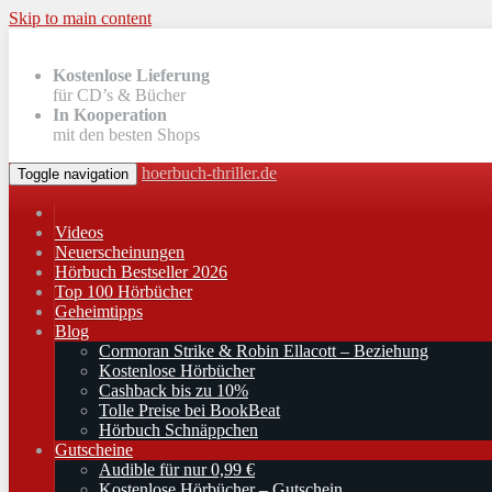
Skip to main content
Kostenlose Lieferung
für CD’s & Bücher
In Kooperation
mit den besten Shops
hoerbuch-thriller.de
Toggle navigation
Videos
Neuerscheinungen
Hörbuch Bestseller 2026
Top 100 Hörbücher
Geheimtipps
Blog
Cormoran Strike & Robin Ellacott – Beziehung
Kostenlose Hörbücher
Cashback bis zu 10%
Tolle Preise bei BookBeat
Hörbuch Schnäppchen
Gutscheine
Audible für nur 0,99 €
Kostenlose Hörbücher – Gutschein