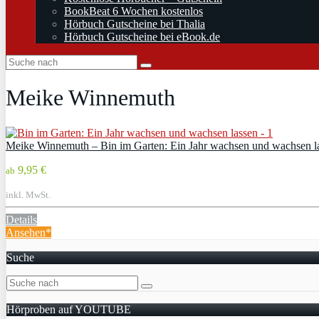
BookBeat 6 Wochen kostenlos
Hörbuch Gutscheine bei Thalia
Hörbuch Gutscheine bei eBook.de
Meike Winnemuth
Meike Winnemuth – Bin im Garten: Ein Jahr wachsen und wachsen l
9,95 €
ab
inkl. MwSt.
Details
Ansehen*
Suche
Hörproben auf YOUTUBE