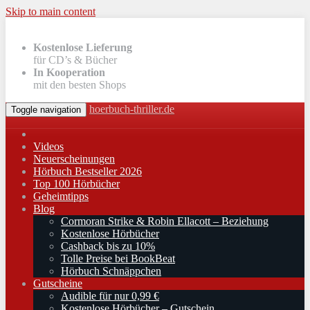
Skip to main content
Kostenlose Lieferung
für CD’s & Bücher
In Kooperation
mit den besten Shops
hoerbuch-thriller.de
Toggle navigation
Videos
Neuerscheinungen
Hörbuch Bestseller 2026
Top 100 Hörbücher
Geheimtipps
Blog
Cormoran Strike & Robin Ellacott – Beziehung
Kostenlose Hörbücher
Cashback bis zu 10%
Tolle Preise bei BookBeat
Hörbuch Schnäppchen
Gutscheine
Audible für nur 0,99 €
Kostenlose Hörbücher – Gutschein