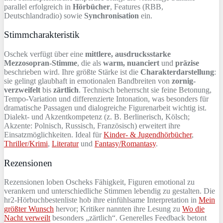
parallel erfolgreich in
Hörbücher
, Features (RBB,
Deutschlandradio) sowie
Synchronisation
ein.
Stimmcharakteristik
Oschek verfügt über eine
mittlere, ausdrucksstarke
Mezzosopran-Stimme
, die als
warm, nuanciert
und
präzise
beschrieben wird. Ihre größte Stärke ist die
Charakterdarstellung
:
sie gelingt glaubhaft in emotionalen Bandbreiten von
zornig-
verzweifelt
bis
zärtlich
. Technisch beherrscht sie feine Betonung,
Tempo-Variation und differenzierte Intonation, was besonders für
dramatische Passagen und dialogreiche Figurenarbeit wichtig ist.
Dialekt- und Akzentkompetenz (z. B. Berlinerisch, Kölsch;
Akzente: Polnisch, Russisch, Französisch) erweitert ihre
Einsatzmöglichkeiten. Ideal für
Kinder- & Jugendhörbücher
,
Thriller/Krimi
,
Literatur
und
Fantasy/Romantasy
.
Rezensionen
Rezensionen loben Oscheks Fähigkeit, Figuren emotional zu
verankern und unterschiedliche Stimmen lebendig zu gestalten. Die
hr2-Hörbuchbestenliste hob ihre einfühlsame Interpretation in
Mein
größter Wunsch
hervor; Kritiker nannten ihre Lesung zu
Wo die
Nacht verweilt
besonders „zärtlich“. Generelles Feedback betont