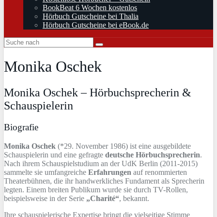
BookBeat 6 Wochen kostenlos
Hörbuch Gutscheine bei Thalia
Hörbuch Gutscheine bei eBook.de
Monika Oschek
Monika Oschek – Hörbuchsprecherin &
Schauspielerin
Biografie
Monika Oschek
(*29. November 1986) ist eine ausgebildete
Schauspielerin und eine gefragte
deutsche Hörbuchsprecherin
.
Nach ihrem Schauspielstudium an der UdK Berlin (2011-2015)
sammelte sie umfangreiche
Erfahrungen
auf renommierten
Theaterbühnen, die ihr handwerkliches Fundament als Sprecherin
legten. Einem breiten Publikum wurde sie durch TV-Rollen,
beispielsweise in der Serie
„Charité“
, bekannt.
Ihre schauspielerische Expertise bringt die vielseitige Stimme