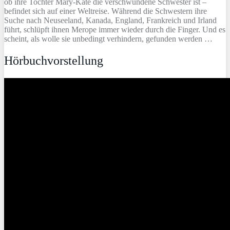
ob ihre Tochter Mary-Kate die verschwundene Schwester ist –
befindet sich auf einer Weltreise. Während die Schwestern ihre
Suche nach Neuseeland, Kanada, England, Frankreich und Irland
führt, schlüpft ihnen Merope immer wieder durch die Finger. Und es
scheint, als wolle sie unbedingt verhindern, gefunden werden …
Hörbuchvorstellung