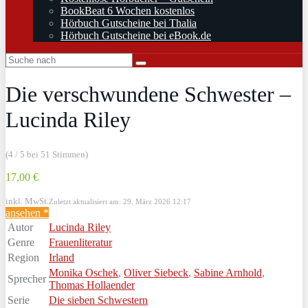
BookBeat 6 Wochen kostenlos
Hörbuch Gutscheine bei Thalia
Hörbuch Gutscheine bei eBook.de
Die verschwundene Schwester –
Lucinda Riley
(4 / 5 bei 51 Stimmen)
17,00 €
inkl. MwSt.
Zuletzt aktualisiert am: 29. März 2026 12:17
ansehen *
Autor
Lucinda Riley
Genre
Frauenliteratur
Region
Irland
Monika Oschek
,
Oliver Siebeck
,
Sabine Arnhold
,
Sprecher
Thomas Hollaender
Serie
Die sieben Schwestern