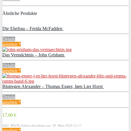
Ähnliche Produkte
Die Ehefrau – Freida McFadden
Details
ansehen *
Das Vermächtnis – John Grisham
Details
ansehen *
Blutregen Alexander – Thomas Enger, Jørn Lier Horst
Details
ansehen *
17,00 €
inkl. MwSt.
Zuletzt aktualisiert am: 29. März 2026 12:17
ansehen *