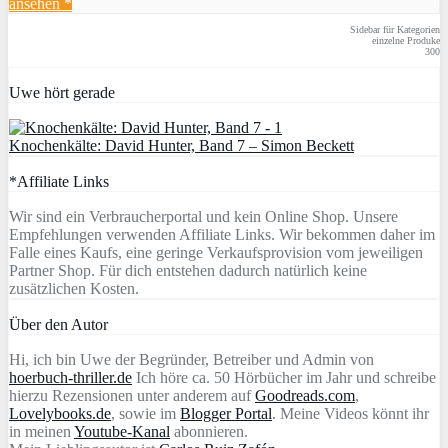
ansehen *
Sidebar für Kategorien
einzelne Produke
300
Uwe hört gerade
Knochenkälte: David Hunter, Band 7 – Simon Beckett
*Affiliate Links
Wir sind ein Verbraucherportal und kein Online Shop. Unsere
Empfehlungen verwenden Affiliate Links. Wir bekommen daher im
Falle eines Kaufs, eine geringe Verkaufsprovision vom jeweiligen
Partner Shop. Für dich entstehen dadurch natürlich keine
zusätzlichen Kosten.
Über den Autor
Hi, ich bin Uwe der Begründer, Betreiber und Admin von
hoerbuch-thriller.de
Ich höre ca. 50 Hörbücher im Jahr und schreibe
hierzu Rezensionen unter anderem auf
Goodreads.com
,
Lovelybooks.de
, sowie im
Blogger Portal
. Meine Videos könnt ihr
in meinen
Youtube-Kanal
abonnieren.