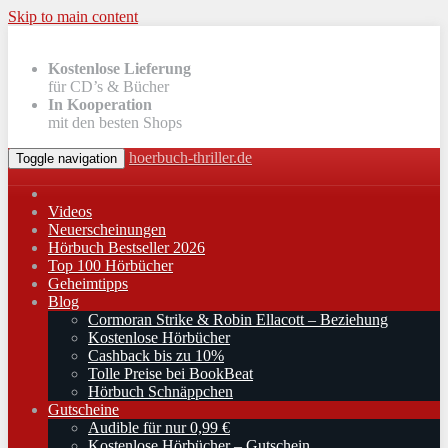
Skip to main content
Kostenlose Lieferung
für CD’s & Bücher
In Kooperation
mit den besten Shops
hoerbuch-thriller.de
Toggle navigation
Videos
Neuerscheinungen
Hörbuch Bestseller 2026
Top 100 Hörbücher
Geheimtipps
Blog
Cormoran Strike & Robin Ellacott – Beziehung
Kostenlose Hörbücher
Cashback bis zu 10%
Tolle Preise bei BookBeat
Hörbuch Schnäppchen
Gutscheine
Audible für nur 0,99 €
Kostenlose Hörbücher – Gutschein