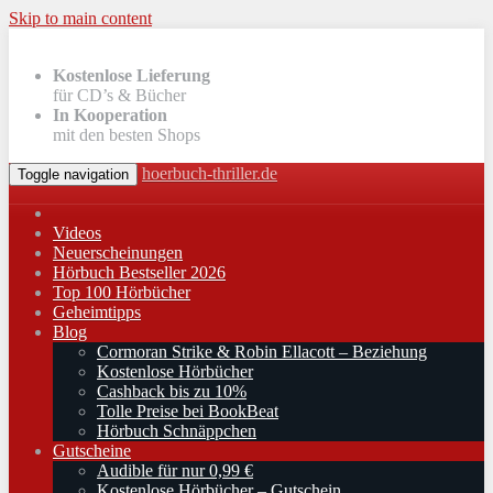
Skip to main content
Kostenlose Lieferung
für CD’s & Bücher
In Kooperation
mit den besten Shops
hoerbuch-thriller.de
Toggle navigation
Videos
Neuerscheinungen
Hörbuch Bestseller 2026
Top 100 Hörbücher
Geheimtipps
Blog
Cormoran Strike & Robin Ellacott – Beziehung
Kostenlose Hörbücher
Cashback bis zu 10%
Tolle Preise bei BookBeat
Hörbuch Schnäppchen
Gutscheine
Audible für nur 0,99 €
Kostenlose Hörbücher – Gutschein