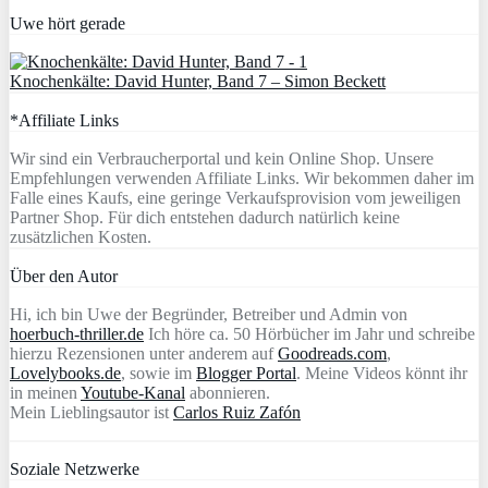
Uwe hört gerade
Knochenkälte: David Hunter, Band 7 – Simon Beckett
*Affiliate Links
Wir sind ein Verbraucherportal und kein Online Shop. Unsere
Empfehlungen verwenden Affiliate Links. Wir bekommen daher im
Falle eines Kaufs, eine geringe Verkaufsprovision vom jeweiligen
Partner Shop. Für dich entstehen dadurch natürlich keine
zusätzlichen Kosten.
Über den Autor
Hi, ich bin Uwe der Begründer, Betreiber und Admin von
hoerbuch-thriller.de
Ich höre ca. 50 Hörbücher im Jahr und schreibe
hierzu Rezensionen unter anderem auf
Goodreads.com
,
Lovelybooks.de
, sowie im
Blogger Portal
. Meine Videos könnt ihr
in meinen
Youtube-Kanal
abonnieren.
Mein Lieblingsautor ist
Carlos Ruiz Zafón
Soziale Netzwerke