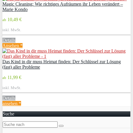
Magic Cleaning: Wie richtiges Aufräumen ihr Leben verändert –
Marie Kondo
10,49 €
ab
inkl. MwSt.
Details
Ansehen *
Das Kind in dir muss Heimat finden: Der Schlüssel zur Lösung
(fast) aller Probleme
11,99 €
ab
inkl. MwSt.
Details
ansehen *
Suche