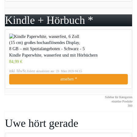
Kindle + Hörbuch *
Kindle Paperwhite, wasserfest und mit Hörbüchern
84,99 €
inkl. MwSt.
Zuletzt aktualisiert am: 29. März 2026 04:15
ansehen *
Sidebar für Kategorien
einzelne Produke
300
Uwe hört gerade