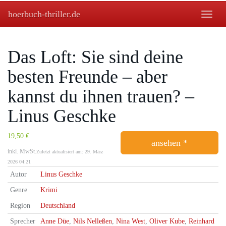
Skip
hoerbuch-thriller.de
to
Toggle
main
naviga
content
Das Loft: Sie sind deine
besten Freunde – aber
kannst du ihnen trauen? –
Linus Geschke
19,50 €
ansehen *
inkl. MwSt.
Zuletzt aktualisiert am: 29. März
2026 04:21
Autor
Linus Geschke
Genre
Krimi
Region
Deutschland
Sprecher
Anne Düe
,
Nils Nelleßen
,
Nina West
,
Oliver Kube
,
Reinhard