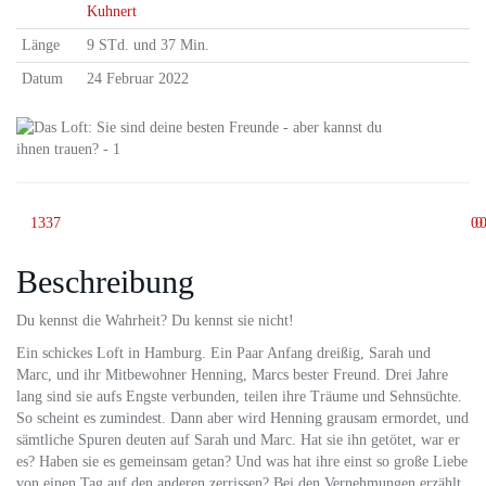
Kuhnert
Länge
9 STd. und 37 Min.
Datum
24 Februar 2022
1337
0
0
Beschreibung
Du kennst die Wahrheit? Du kennst sie nicht!
Ein schickes Loft in Hamburg. Ein Paar Anfang dreißig, Sarah und
Marc, und ihr Mitbewohner Henning, Marcs bester Freund. Drei Jahre
lang sind sie aufs Engste verbunden, teilen ihre Träume und Sehnsüchte.
So scheint es zumindest. Dann aber wird Henning grausam ermordet, und
sämtliche Spuren deuten auf Sarah und Marc. Hat sie ihn getötet, war er
es? Haben sie es gemeinsam getan? Und was hat ihre einst so große Liebe
von einen Tag auf den anderen zerrissen? Bei den Vernehmungen erzählt