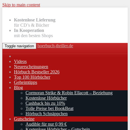
Skip to main content
Kostenlose Lieferung
für CD’s & Bücher
In Kooperation
mit den besten Shops
hoerbuch-thriller.de
Toggle navigation
Videos
Neuerscheinungen
Hörbuch Bestseller 2026
Top 100 Hörbücher
Geheimtipps
Blog
Cormoran Strike & Robin Ellacott – Beziehung
Kostenlose Hörbücher
Cashback bis zu 10%
Tolle Preise bei BookBeat
Hörbuch Schnäppchen
Gutscheine
Audible für nur 0,99 €
Kostenlose Hörbücher – Gutschein