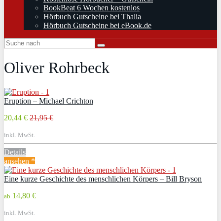
BookBeat 6 Wochen kostenlos
Hörbuch Gutscheine bei Thalia
Hörbuch Gutscheine bei eBook.de
Oliver Rohrbeck
Eruption – Michael Crichton
20,44 €
21,95 €
inkl. MwSt.
Details
ansehen *
Eine kurze Geschichte des menschlichen Körpers – Bill Bryson
14,80 €
ab
inkl. MwSt.