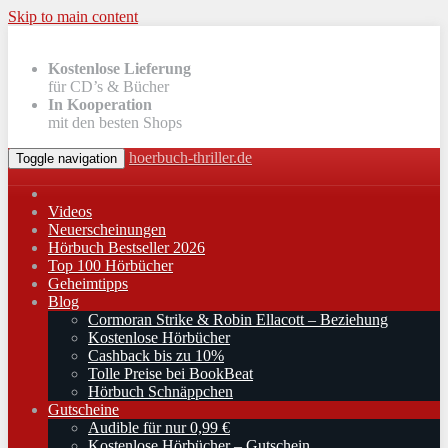
Skip to main content
Kostenlose Lieferung
für CD’s & Bücher
In Kooperation
mit den besten Shops
hoerbuch-thriller.de
Toggle navigation
Videos
Neuerscheinungen
Hörbuch Bestseller 2026
Top 100 Hörbücher
Geheimtipps
Blog
Cormoran Strike & Robin Ellacott – Beziehung
Kostenlose Hörbücher
Cashback bis zu 10%
Tolle Preise bei BookBeat
Hörbuch Schnäppchen
Gutscheine
Audible für nur 0,99 €
Kostenlose Hörbücher – Gutschein