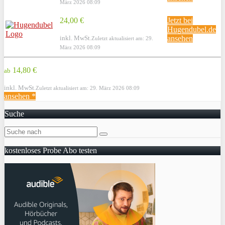
März 2026 08:09
24,00 €
Jetzt bei
Hugendubel.de
inkl. MwSt.
ansehen
Zuletzt aktualisiert am: 29.
März 2026 08:09
14,80 €
ab
inkl. MwSt.
Zuletzt aktualisiert am: 29. März 2026 08:09
ansehen *
Suche
kostenloses Probe Abo testen