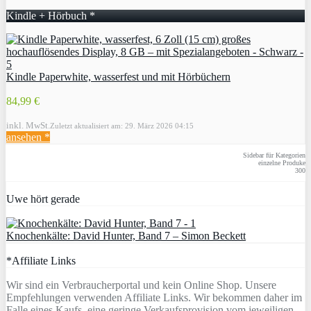
Kindle + Hörbuch *
Kindle Paperwhite, wasserfest und mit Hörbüchern
84,99 €
inkl. MwSt.
Zuletzt aktualisiert am: 29. März 2026 04:15
ansehen *
Sidebar für Kategorien
einzelne Produke
300
Uwe hört gerade
Knochenkälte: David Hunter, Band 7 – Simon Beckett
*Affiliate Links
Wir sind ein Verbraucherportal und kein Online Shop. Unsere
Empfehlungen verwenden Affiliate Links. Wir bekommen daher im
Falle eines Kaufs, eine geringe Verkaufsprovision vom jeweiligen