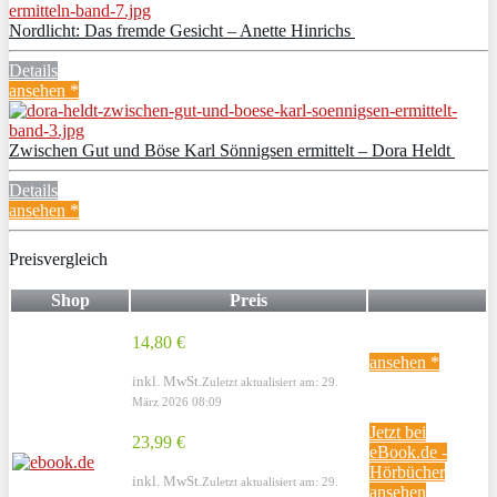
Nordlicht: Das fremde Gesicht – Anette Hinrichs
Details
ansehen *
Zwischen Gut und Böse Karl Sönnigsen ermittelt – Dora Heldt
Details
ansehen *
Preisvergleich
Shop
Preis
14,80 €
ansehen *
inkl. MwSt.
Zuletzt aktualisiert am: 29.
März 2026 08:09
Jetzt bei
23,99 €
eBook.de -
Hörbücher
inkl. MwSt.
Zuletzt aktualisiert am: 29.
ansehen