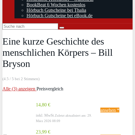
BookBeat 6 Wochen kostenlos
Hörbuch Gutscheine bei Thalia
Hörbuch Gutscheine bei eBook.de
Eine kurze Geschichte des
menschlichen Körpers – Bill
Bryson
(4.5 / 5 bei 2 Stimmen)
Alle (3) anzeigen
Preisvergleich
14,80 €
ansehen *
inkl. MwSt.
Zuletzt aktualisiert am: 29.
März 2026 08:09
23,99 €