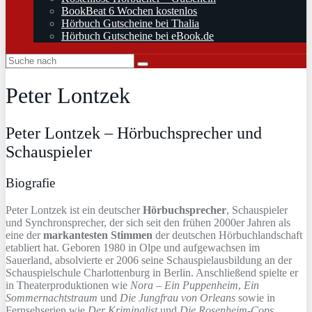
BookBeat 6 Wochen kostenlos
Hörbuch Gutscheine bei Thalia
Hörbuch Gutscheine bei eBook.de
Peter Lontzek
Peter Lontzek – Hörbuchsprecher und
Schauspieler
Biografie
Peter Lontzek ist ein deutscher
Hörbuchsprecher
, Schauspieler
und Synchronsprecher, der sich seit den frühen 2000er Jahren als
eine der
markantesten Stimmen
der deutschen Hörbuchlandschaft
etabliert hat. Geboren 1980 in Olpe und aufgewachsen im
Sauerland, absolvierte er 2006 seine Schauspielausbildung an der
Schauspielschule Charlottenburg in Berlin. Anschließend spielte er
in Theaterproduktionen wie
Nora – Ein Puppenheim
,
Ein
Sommernachtstraum
und
Die Jungfrau von Orleans
sowie in
Fernsehserien wie
Der Kriminalist
und
Die Rosenheim-Cops
.