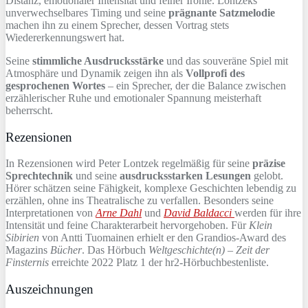
Distanz, emotionaler Intensität und feiner Ironie. Lontzeks
unverwechselbares Timing und seine
prägnante Satzmelodie
machen ihn zu einem Sprecher, dessen Vortrag stets
Wiedererkennungswert hat.
Seine
stimmliche Ausdrucksstärke
und das souveräne Spiel mit
Atmosphäre und Dynamik zeigen ihn als
Vollprofi des
gesprochenen Wortes
– ein Sprecher, der die Balance zwischen
erzählerischer Ruhe und emotionaler Spannung meisterhaft
beherrscht.
Rezensionen
In Rezensionen wird Peter Lontzek regelmäßig für seine
präzise
Sprechtechnik
und seine
ausdrucksstarken Lesungen
gelobt.
Hörer schätzen seine Fähigkeit, komplexe Geschichten lebendig zu
erzählen, ohne ins Theatralische zu verfallen. Besonders seine
Interpretationen von
Arne Dahl
und
David Baldacci
werden für ihre
Intensität und feine Charakterarbeit hervorgehoben. Für
Klein
Sibirien
von Antti Tuomainen erhielt er den Grandios-Award des
Magazins
Bücher
. Das Hörbuch
Weltgeschichte(n) – Zeit der
Finsternis
erreichte 2022 Platz 1 der hr2-Hörbuchbestenliste.
Auszeichnungen