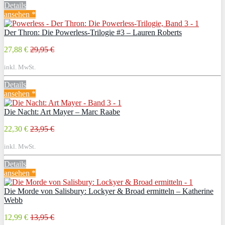
Details
ansehen *
Der Thron: Die Powerless-Trilogie #3 – Lauren Roberts
27,88 €
29,95 €
inkl. MwSt.
Details
ansehen *
Die Nacht: Art Mayer – Marc Raabe
22,30 €
23,95 €
inkl. MwSt.
Details
ansehen *
Die Morde von Salisbury: Lockyer & Broad ermitteln – Katherine
Webb
12,99 €
13,95 €