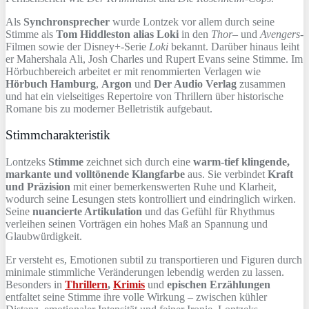
Als
Synchronsprecher
wurde Lontzek vor allem durch seine
Stimme als
Tom Hiddleston alias Loki
in den
Thor
– und
Avengers
-
Filmen sowie der Disney+-Serie
Loki
bekannt. Darüber hinaus leiht
er Mahershala Ali, Josh Charles und Rupert Evans seine Stimme. Im
Hörbuchbereich arbeitet er mit renommierten Verlagen wie
Hörbuch Hamburg
,
Argon
und
Der Audio Verlag
zusammen
und hat ein vielseitiges Repertoire von Thrillern über historische
Romane bis zu moderner Belletristik aufgebaut.
Stimmcharakteristik
Lontzeks
Stimme
zeichnet sich durch eine
warm-tief klingende,
markante und volltönende Klangfarbe
aus. Sie verbindet
Kraft
und Präzision
mit einer bemerkenswerten Ruhe und Klarheit,
wodurch seine Lesungen stets kontrolliert und eindringlich wirken.
Seine
nuancierte Artikulation
und das Gefühl für Rhythmus
verleihen seinen Vorträgen ein hohes Maß an Spannung und
Glaubwürdigkeit.
Er versteht es, Emotionen subtil zu transportieren und Figuren durch
minimale stimmliche Veränderungen lebendig werden zu lassen.
Besonders in
Thrillern
,
Krimis
und
epischen Erzählungen
entfaltet seine Stimme ihre volle Wirkung – zwischen kühler