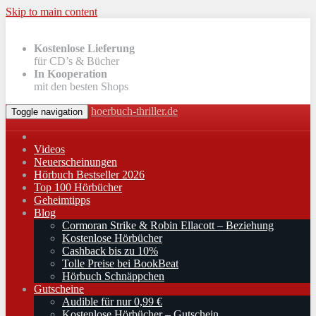
Skip to main content
Kostenlose Lieferung
für CD’s & Bücher
In Kooperation
mit den besten Shops
hoerbuch-thriller.de
Toggle navigation
Videos
Neuerscheinungen
Hörbuch Bestseller 2026
Top 100 Hörbücher
Geheimtipps
Blog
Cormoran Strike & Robin Ellacott – Beziehung
Kostenlose Hörbücher
Cashback bis zu 10%
Tolle Preise bei BookBeat
Hörbuch Schnäppchen
Gutscheine
Audible für nur 0,99 €
Kostenlose Hörbücher – Gutschein