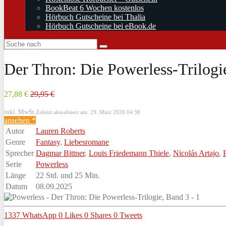
BookBeat 6 Wochen kostenlos
Hörbuch Gutscheine bei Thalia
Hörbuch Gutscheine bei eBook.de
Der Thron: Die Powerless-Trilogi
27,88 €
29,95 €
inkl. MwSt.
Zuletzt aktualisiert am: 29. März 2026 04:38
ansehen *
Autor
Lauren Roberts
Genre
Fantasy
,
Liebesromane
Sprecher
Dagmar Bittner
,
Louis Friedemann Thiele
,
Nicolás Artajo
,
Serie
Powerless
Länge
22 Std. und 25 Min.
Datum
08.09.2025
1337
WhatsApp
0
Likes
0
Shares
0
Tweets