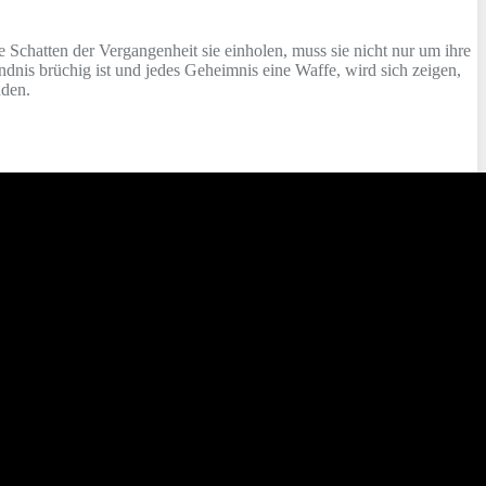
ie Schatten der Vergangenheit sie einholen, muss sie nicht nur um ihre
dnis brüchig ist und jedes Geheimnis eine Waffe, wird sich zeigen,
nden.