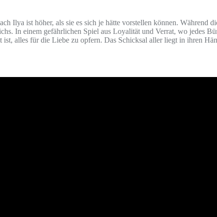
h Ilya ist höher, als sie es sich je hätte vorstellen können. Während d
s. In einem gefährlichen Spiel aus Loyalität und Verrat, wo jedes Bün
ist, alles für die Liebe zu opfern. Das Schicksal aller liegt in ihren Hä