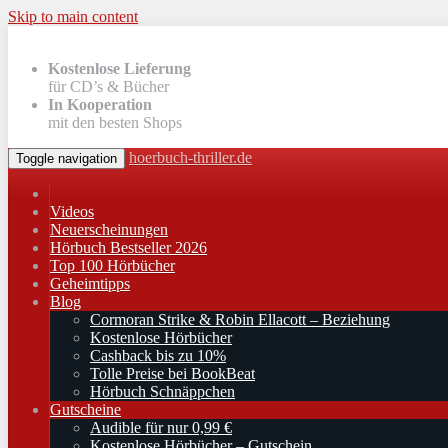
Skip to main content
Kostenlose Lieferung
für CD’s & Bücher
In Kooperation
mit den besten Shops
hoerbuch-thriller.de
Toggle navigation
Videos
Neuerscheinungen
Hörbuch Bestseller 2026
Top 100 Hörbücher
Geheimtipps
Blog
Cormoran Strike & Robin Ellacott – Beziehung
Kostenlose Hörbücher
Cashback bis zu 10%
Tolle Preise bei BookBeat
Hörbuch Schnäppchen
Gutscheine
Audible für nur 0,99 €
Kostenlose Hörbücher – Gutschein