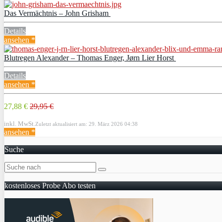
Das Vermächtnis – John Grisham
Details
ansehen *
Blutregen Alexander – Thomas Enger, Jørn Lier Horst
Details
ansehen *
27,88 €
29,95 €
inkl. MwSt.
Zuletzt aktualisiert am: 29. März 2026 04:38
ansehen *
Suche
kostenloses Probe Abo testen