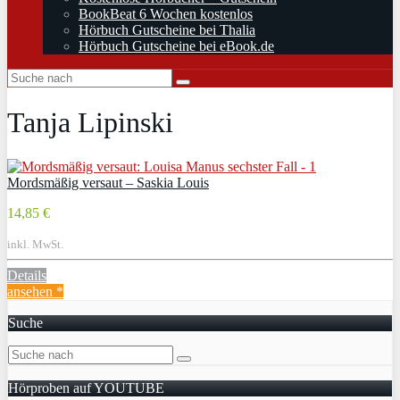
BookBeat 6 Wochen kostenlos
Hörbuch Gutscheine bei Thalia
Hörbuch Gutscheine bei eBook.de
Tanja Lipinski
Mordsmäßig versaut – Saskia Louis
14,85 €
inkl. MwSt.
Details
ansehen *
Suche
Hörproben auf YOUTUBE