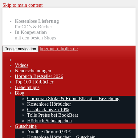
Skip to main content
Kostenlose Lieferung
für CD’s & Bücher
In Kooperation
mit den besten Shops
hoerbuch-thriller.de
Toggle navigation
Videos
Neuerscheinungen
Hörbuch Bestseller 2026
Top 100 Hörbücher
Geheimtipps
Blog
Cormoran Strike & Robin Ellacott – Beziehung
Kostenlose Hörbücher
Cashback bis zu 10%
Tolle Preise bei BookBeat
Hörbuch Schnäppchen
Gutscheine
Audible für nur 0,99 €
Kostenlose Hörbücher – Gutschein