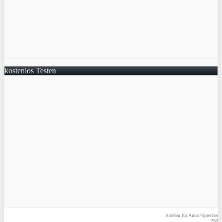
kostenlos Testen
Sidebar für Autor/Sprecher
250