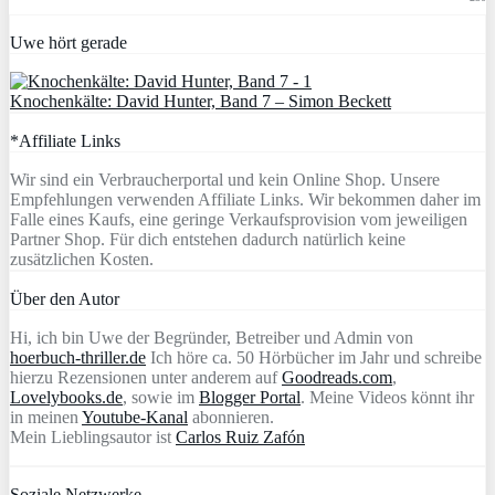
Uwe hört gerade
Knochenkälte: David Hunter, Band 7 – Simon Beckett
*Affiliate Links
Wir sind ein Verbraucherportal und kein Online Shop. Unsere
Empfehlungen verwenden Affiliate Links. Wir bekommen daher im
Falle eines Kaufs, eine geringe Verkaufsprovision vom jeweiligen
Partner Shop. Für dich entstehen dadurch natürlich keine
zusätzlichen Kosten.
Über den Autor
Hi, ich bin Uwe der Begründer, Betreiber und Admin von
hoerbuch-thriller.de
Ich höre ca. 50 Hörbücher im Jahr und schreibe
hierzu Rezensionen unter anderem auf
Goodreads.com
,
Lovelybooks.de
, sowie im
Blogger Portal
. Meine Videos könnt ihr
in meinen
Youtube-Kanal
abonnieren.
Mein Lieblingsautor ist
Carlos Ruiz Zafón
Soziale Netzwerke