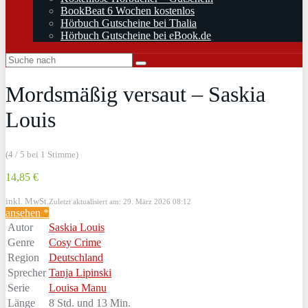
BookBeat 6 Wochen kostenlos
Hörbuch Gutscheine bei Thalia
Hörbuch Gutscheine bei eBook.de
Mordsmäßig versaut – Saskia
Louis
(4 / 5 bei 1 Stimme)
14,85 €
inkl. MwSt.
Zuletzt aktualisiert am: 29. März 2026 08:12
ansehen *
Autor
Saskia Louis
Genre
Cosy Crime
Region
Deutschland
Sprecher
Tanja Lipinski
Serie
Louisa Manu
Länge
8 Std. und 13 Min.