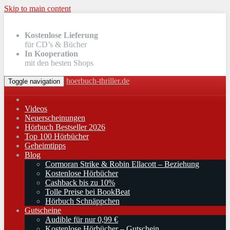
Skip to main content
Kostenlose Lieferung
für CD’s & Bücher
In Kooperation
mit den besten Shops
hoerbuch-thriller.de
Toggle navigation
Videos
Neuerscheinungen
Hörbuch Bestseller 2026
Top 100 Hörbücher
Geheimtipps
Blog
Cormoran Strike & Robin Ellacott – Beziehung
Kostenlose Hörbücher
Cashback bis zu 10%
Tolle Preise bei BookBeat
Hörbuch Schnäppchen
Gutscheine
Audible für nur 0,99 €
Kostenlose Hörbücher – Gutschein