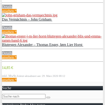
Details
ansehen *
Das Vermächtnis – John Grisham
Details
ansehen *
Blutregen Alexander – Thomas Enger, Jørn Lier Horst
Details
ansehen *
14,85 €
inkl. MwSt.
Zuletzt aktualisiert am: 29. März 2026 08:12
ansehen *
Suche