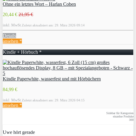
Ohne ein letztes Wort – Harlan Coben
20,44 €
21,95 €
inkl. MwSt.
Zuletzt aktualisiert am: 29. März 2026 09:14
Details
ansehen *
Kindle + Hörbuch *
Kindle Paperwhite, wasserfest und mit Hörbüchern
84,99 €
inkl. MwSt.
Zuletzt aktualisiert am: 29. März 2026 04:15
ansehen *
Sidebar für Kategorien
einzelne Produke
300
Uwe hört gerade