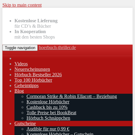
Skip to main content
Kostenlose Lieferung
für CD’s & Bücher
In Kooperation
mit den besten Shops
hoerbuch-thriller.de
Toggle navigation
Videos
Neuerscheinungen
Hörbuch Bestseller 2026
Top 100 Hörbücher
Geheimtipps
Blog
Cormoran Strike & Robin Ellacott – Beziehung
Kostenlose Hörbücher
Cashback bis zu 10%
Tolle Preise bei BookBeat
Hörbuch Schnäppchen
Gutscheine
Audible für nur 0,99 €
Kostenlose Hörbücher – Gutschein