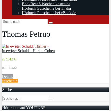
BookBeat 6 Wochen kostenlos
Hörbuch Gutscheine bei Thalia
Hörbuch Gutscheine bei eBook.de
Thomas Petruo
In ewiger Schuld – Harlan Coben
5,42 €
ab
inkl. MwSt.
Details
ansehen *
Suche
Hörproben auf YOUTUBE