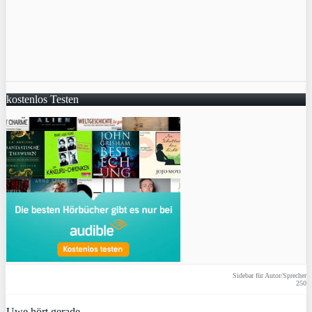
kostenlos Testen
Sidebar für Autor/Sprecher
250
Uwe hört gerade