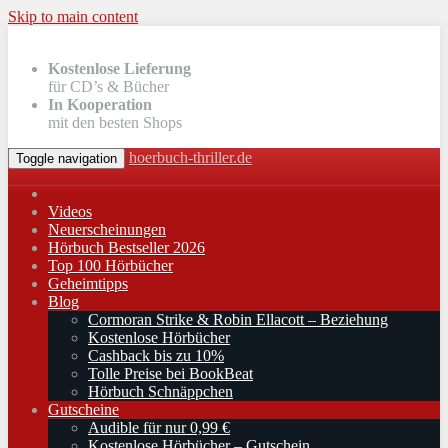
Skip to main content
Kostenlose Lieferung
für CD’s & Bücher
In Kooperation
mit den besten Shops
hoerbuch-thriller.de
Toggle navigation
Videos
Neuerscheinungen
Hörbuch Bestseller 2026
Top 100 Hörbücher
Geheimtipps
Blog
Cormoran Strike & Robin Ellacott – Beziehung
Kostenlose Hörbücher
Cashback bis zu 10%
Tolle Preise bei BookBeat
Hörbuch Schnäppchen
Gutscheine
Audible für nur 0,99 €
Kostenlose Hörbücher – Gutschein