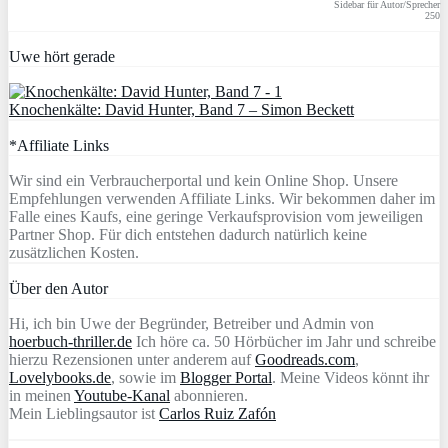
Sidebar für Autor/Sprecher
250
Uwe hört gerade
Knochenkälte: David Hunter, Band 7 – Simon Beckett
*Affiliate Links
Wir sind ein Verbraucherportal und kein Online Shop. Unsere
Empfehlungen verwenden Affiliate Links. Wir bekommen daher im
Falle eines Kaufs, eine geringe Verkaufsprovision vom jeweiligen
Partner Shop. Für dich entstehen dadurch natürlich keine
zusätzlichen Kosten.
Über den Autor
Hi, ich bin Uwe der Begründer, Betreiber und Admin von
hoerbuch-thriller.de
Ich höre ca. 50 Hörbücher im Jahr und schreibe
hierzu Rezensionen unter anderem auf
Goodreads.com
,
Lovelybooks.de
, sowie im
Blogger Portal
. Meine Videos könnt ihr
in meinen
Youtube-Kanal
abonnieren.
Mein Lieblingsautor ist
Carlos Ruiz Zafón