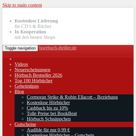
Skip to main content
Kostenlose Lieferung
für CD’s & Bücher
In Kooperation
mit den besten Shops
hoerbuch-thriller.de
Toggle navigation
Videos
Neuerscheinungen
Hörbuch Bestseller 2026
Top 100 Hörbücher
Geheimtipps
Blog
Cormoran Strike & Robin Ellacott – Beziehung
Kostenlose Hörbücher
Cashback bis zu 10%
Tolle Preise bei BookBeat
Hörbuch Schnäppchen
Gutscheine
Audible für nur 0,99 €
Kostenlose Hörbücher – Gutschein