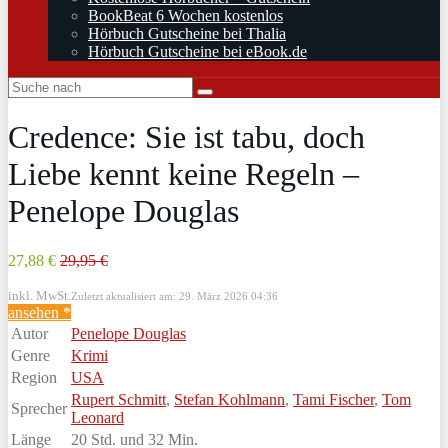
BookBeat 6 Wochen kostenlos
Hörbuch Gutscheine bei Thalia
Hörbuch Gutscheine bei eBook.de
Credence: Sie ist tabu, doch
Liebe kennt keine Regeln –
Penelope Douglas
27,88 €
29,95 €
inkl. MwSt.
Zuletzt aktualisiert am: 29. März 2026 04:36
ansehen *
Autor
Penelope Douglas
Genre
Krimi
Region
USA
Rupert Schmitt
,
Stefan Kohlmann
,
Tami Fischer
,
Tom
Sprecher
Leonard
Länge
20 Std. und 32 Min.