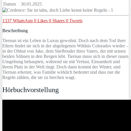
Datum
30.01.2025
1337
WhatsApp
0
Likes
0
Shares
0
Tweets
Beschreibung
Tiernan ist ein Leben in Luxus gewohnt. Doch nach dem Tod ihrer
Eltern findet sie sich in der abgelegenen Wildnis Colorados wieder –
in der Obhut von Jake, dem Stiefbruder ihres Vaters, der mit seinen
beiden Söhnen in den Bergen lebt. Tiernan muss sich in dieser rauen
Umgebung behaupten, während sie mit Verlust, Einsamkeit und
ihrem Platz in der Welt ringt. Doch dann kommt der Winter, und
Tiernan erkennt, was Familie wirklich bedeutet und dass nur die
Regeln zählen, die sie zu brechen wagt.
Hörbuchvorstellung