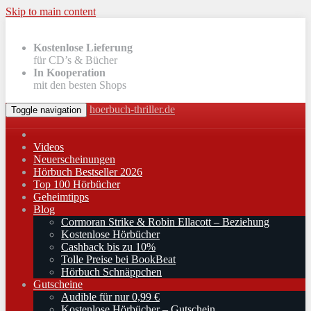
Skip to main content
Kostenlose Lieferung
für CD’s & Bücher
In Kooperation
mit den besten Shops
hoerbuch-thriller.de
Toggle navigation
Videos
Neuerscheinungen
Hörbuch Bestseller 2026
Top 100 Hörbücher
Geheimtipps
Blog
Cormoran Strike & Robin Ellacott – Beziehung
Kostenlose Hörbücher
Cashback bis zu 10%
Tolle Preise bei BookBeat
Hörbuch Schnäppchen
Gutscheine
Audible für nur 0,99 €
Kostenlose Hörbücher – Gutschein