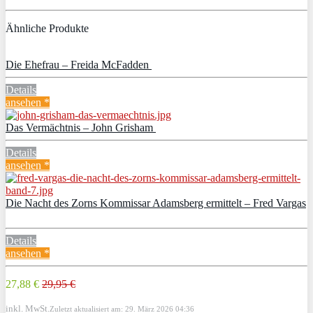
Ähnliche Produkte
Die Ehefrau – Freida McFadden
Details
ansehen *
Das Vermächtnis – John Grisham
Details
ansehen *
Die Nacht des Zorns Kommissar Adamsberg ermittelt – Fred Vargas
Details
ansehen *
27,88 €
29,95 €
inkl. MwSt.
Zuletzt aktualisiert am: 29. März 2026 04:36