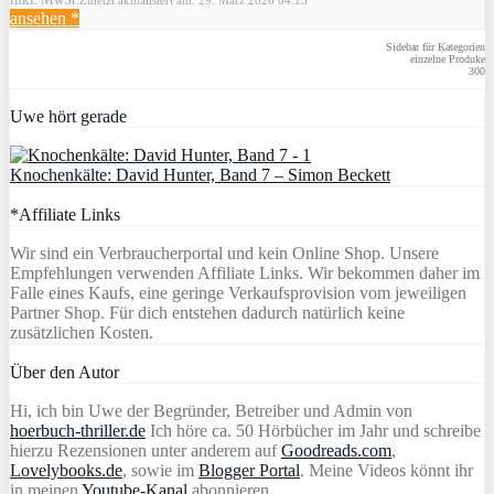
ansehen *
Sidebar für Kategorien
einzelne Produke
300
Uwe hört gerade
Knochenkälte: David Hunter, Band 7 – Simon Beckett
*Affiliate Links
Wir sind ein Verbraucherportal und kein Online Shop. Unsere
Empfehlungen verwenden Affiliate Links. Wir bekommen daher im
Falle eines Kaufs, eine geringe Verkaufsprovision vom jeweiligen
Partner Shop. Für dich entstehen dadurch natürlich keine
zusätzlichen Kosten.
Über den Autor
Hi, ich bin Uwe der Begründer, Betreiber und Admin von
hoerbuch-thriller.de
Ich höre ca. 50 Hörbücher im Jahr und schreibe
hierzu Rezensionen unter anderem auf
Goodreads.com
,
Lovelybooks.de
, sowie im
Blogger Portal
. Meine Videos könnt ihr
in meinen
Youtube-Kanal
abonnieren.