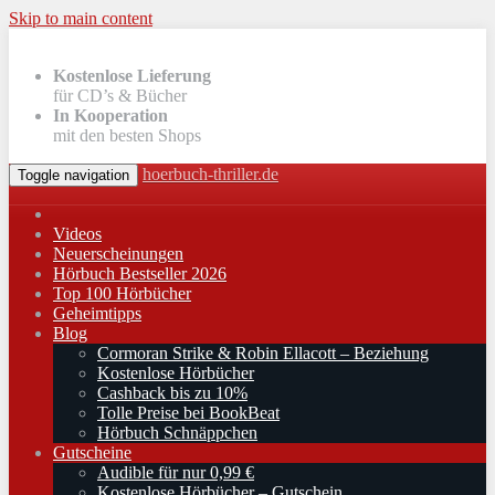
Skip to main content
Kostenlose Lieferung
für CD’s & Bücher
In Kooperation
mit den besten Shops
hoerbuch-thriller.de
Toggle navigation
Videos
Neuerscheinungen
Hörbuch Bestseller 2026
Top 100 Hörbücher
Geheimtipps
Blog
Cormoran Strike & Robin Ellacott – Beziehung
Kostenlose Hörbücher
Cashback bis zu 10%
Tolle Preise bei BookBeat
Hörbuch Schnäppchen
Gutscheine
Audible für nur 0,99 €
Kostenlose Hörbücher – Gutschein