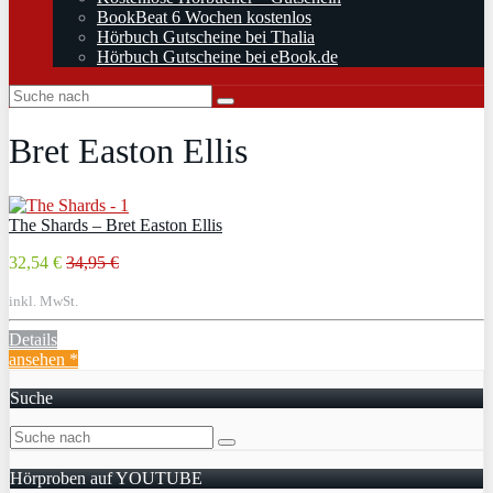
BookBeat 6 Wochen kostenlos
Hörbuch Gutscheine bei Thalia
Hörbuch Gutscheine bei eBook.de
Bret Easton Ellis
The Shards – Bret Easton Ellis
32,54 €
34,95 €
inkl. MwSt.
Details
ansehen *
Suche
Hörproben auf YOUTUBE