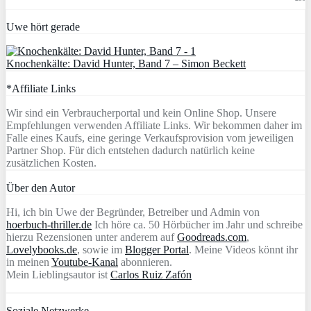
Uwe hört gerade
Knochenkälte: David Hunter, Band 7 – Simon Beckett
*Affiliate Links
Wir sind ein Verbraucherportal und kein Online Shop. Unsere
Empfehlungen verwenden Affiliate Links. Wir bekommen daher im
Falle eines Kaufs, eine geringe Verkaufsprovision vom jeweiligen
Partner Shop. Für dich entstehen dadurch natürlich keine
zusätzlichen Kosten.
Über den Autor
Hi, ich bin Uwe der Begründer, Betreiber und Admin von
hoerbuch-thriller.de
Ich höre ca. 50 Hörbücher im Jahr und schreibe
hierzu Rezensionen unter anderem auf
Goodreads.com
,
Lovelybooks.de
, sowie im
Blogger Portal
. Meine Videos könnt ihr
in meinen
Youtube-Kanal
abonnieren.
Mein Lieblingsautor ist
Carlos Ruiz Zafón
Soziale Netzwerke