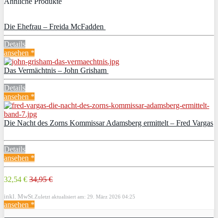
Ähnliche Produkte
Die Ehefrau – Freida McFadden
Details
ansehen *
Das Vermächtnis – John Grisham
Details
ansehen *
Die Nacht des Zorns Kommissar Adamsberg ermittelt – Fred Vargas
Details
ansehen *
32,54 €
34,95 €
inkl. MwSt.
Zuletzt aktualisiert am: 29. März 2026 04:25
ansehen *