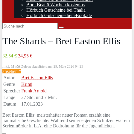
BookBeat 6 Wochen kostenlos
Hörbuch Gutscheine bei Thalia
Hörbuch Gutscheine bei eBook.de
The Shards – Bret Easton Ellis
32,54 €
34,95 €
inkl. MwSt.
Zuletzt aktualisiert am: 29. März 2026 04:25
ansehen *
Autor
Bret Easton Ellis
Genre
Krimi
Sprecher
Frank Arnold
Länge
27 Std. und 7 Min.
Datum
17.01.2023
Bret Easton Ellis‘ meisterhafter neuer Roman erzählt eine
traumatische Geschichte: Während seiner eigenen Schulzeit war ein
Serienmörder in L.A. eine Bedrohung für die Jugendlichen.