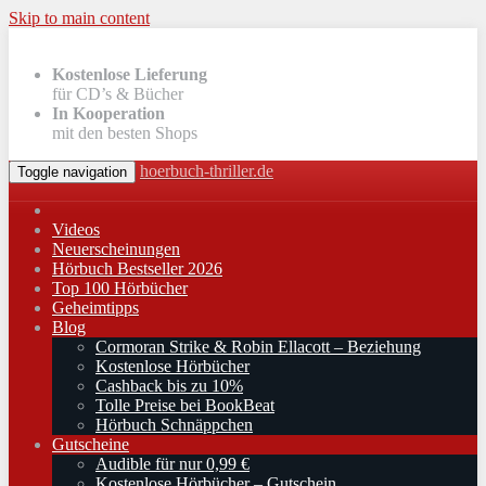
Skip to main content
Kostenlose Lieferung
für CD’s & Bücher
In Kooperation
mit den besten Shops
hoerbuch-thriller.de
Toggle navigation
Videos
Neuerscheinungen
Hörbuch Bestseller 2026
Top 100 Hörbücher
Geheimtipps
Blog
Cormoran Strike & Robin Ellacott – Beziehung
Kostenlose Hörbücher
Cashback bis zu 10%
Tolle Preise bei BookBeat
Hörbuch Schnäppchen
Gutscheine
Audible für nur 0,99 €
Kostenlose Hörbücher – Gutschein