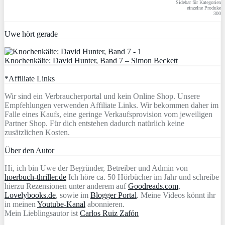
Sidebar für Kategorien
einzelne Produke
300
Uwe hört gerade
Knochenkälte: David Hunter, Band 7 – Simon Beckett
*Affiliate Links
Wir sind ein Verbraucherportal und kein Online Shop. Unsere
Empfehlungen verwenden Affiliate Links. Wir bekommen daher im
Falle eines Kaufs, eine geringe Verkaufsprovision vom jeweiligen
Partner Shop. Für dich entstehen dadurch natürlich keine
zusätzlichen Kosten.
Über den Autor
Hi, ich bin Uwe der Begründer, Betreiber und Admin von
hoerbuch-thriller.de
Ich höre ca. 50 Hörbücher im Jahr und schreibe
hierzu Rezensionen unter anderem auf
Goodreads.com
,
Lovelybooks.de
, sowie im
Blogger Portal
. Meine Videos könnt ihr
in meinen
Youtube-Kanal
abonnieren.
Mein Lieblingsautor ist
Carlos Ruiz Zafón