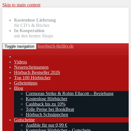
Skip to main content
Kostenlose Lieferung
für CD’s & Bücher
In Kooperation
mit den besten Shops
hoerbuch-thriller.de
Toggle navigation
Videos
Neuerscheinungen
Hörbuch Bestseller 2026
Top 100 Hörbücher
Geheimtipps
Blog
Cormoran Strike & Robin Ellacott – Beziehung
Kostenlose Hörbücher
Cashback bis zu 10%
Tolle Preise bei BookBeat
Hörbuch Schnäppchen
Gutscheine
Audible für nur 0,99 €
Kostenlose Hörbücher – Gutschein