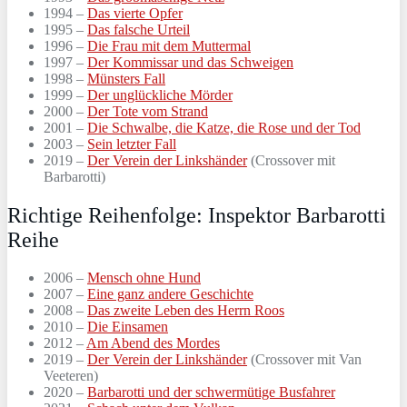
1994 –
Das vierte Opfer
1995 –
Das falsche Urteil
1996 –
Die Frau mit dem Muttermal
1997 –
Der Kommissar und das Schweigen
1998 –
Münsters Fall
1999 –
Der unglückliche Mörder
2000 –
Der Tote vom Strand
2001 –
Die Schwalbe, die Katze, die Rose und der Tod
2003 –
Sein letzter Fall
2019 –
Der Verein der Linkshänder
(Crossover mit
Barbarotti)
Richtige Reihenfolge: Inspektor Barbarotti
Reihe
2006 –
Mensch ohne Hund
2007 –
Eine ganz andere Geschichte
2008 –
Das zweite Leben des Herrn Roos
2010 –
Die Einsamen
2012 –
Am Abend des Mordes
2019 –
Der Verein der Linkshänder
(Crossover mit Van
Veeteren)
2020 –
Barbarotti und der schwermütige Busfahrer