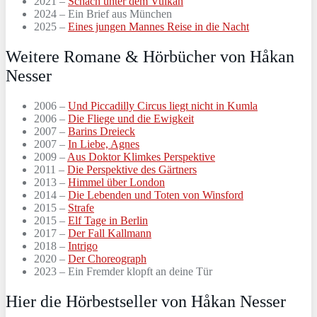
2021 –
Schach unter dem Vulkan
2024 – Ein Brief aus München
2025 –
Eines jungen Mannes Reise in die Nacht
Weitere Romane & Hörbücher von Håkan
Nesser
2006 –
Und Piccadilly Circus liegt nicht in Kumla
2006 –
Die Fliege und die Ewigkeit
2007 –
Barins Dreieck
2007 –
In Liebe, Agnes
2009 –
Aus Doktor Klimkes Perspektive
2011 –
Die Perspektive des Gärtners
2013 –
Himmel über London
2014 –
Die Lebenden und Toten von Winsford
2015 –
Strafe
2015 –
Elf Tage in Berlin
2017 –
Der Fall Kallmann
2018 –
Intrigo
2020 –
Der Choreograph
2023 – Ein Fremder klopft an deine Tür
Hier die Hörbestseller von Håkan Nesser