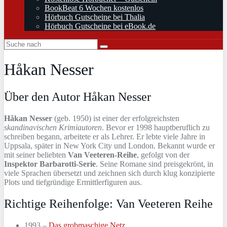
BookBeat 6 Wochen kostenlos
Hörbuch Gutscheine bei Thalia
Hörbuch Gutscheine bei eBook.de
Håkan Nesser
Über den Autor Håkan Nesser
Håkan Nesser
(geb. 1950) ist einer der erfolgreichsten
skandinavischen Krimiautoren
. Bevor er 1998 hauptberuflich zu
schreiben begann, arbeitete er als Lehrer. Er lebte viele Jahre in
Uppsala, später in New York City und London. Bekannt wurde er
mit seiner beliebten
Van Veeteren-Reihe
, gefolgt von der
Inspektor Barbarotti-Serie
. Seine Romane sind preisgekrönt, in
viele Sprachen übersetzt und zeichnen sich durch klug konzipierte
Plots und tiefgründige Ermittlerfiguren aus.
Richtige Reihenfolge: Van Veeteren Reihe
1993 –
Das grobmaschige Netz