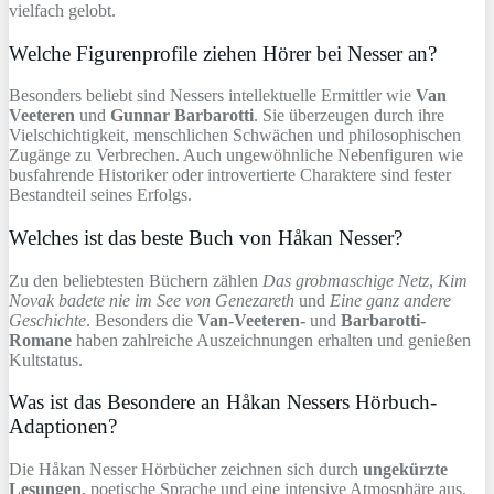
vielfach gelobt.
Welche Figurenprofile ziehen Hörer bei Nesser an?
Besonders beliebt sind Nessers intellektuelle Ermittler wie
Van
Veeteren
und
Gunnar Barbarotti
. Sie überzeugen durch ihre
Vielschichtigkeit, menschlichen Schwächen und philosophischen
Zugänge zu Verbrechen. Auch ungewöhnliche Nebenfiguren wie
busfahrende Historiker oder introvertierte Charaktere sind fester
Bestandteil seines Erfolgs.
Welches ist das beste Buch von Håkan Nesser?
Zu den beliebtesten Büchern zählen
Das grobmaschige Netz
,
Kim
Novak badete nie im See von Genezareth
und
Eine ganz andere
Geschichte
. Besonders die
Van-Veeteren-
und
Barbarotti-
Romane
haben zahlreiche Auszeichnungen erhalten und genießen
Kultstatus.
Was ist das Besondere an Håkan Nessers Hörbuch-
Adaptionen?
Die Håkan Nesser Hörbücher zeichnen sich durch
ungekürzte
Lesungen
, poetische Sprache und eine intensive Atmosphäre aus.