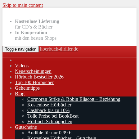
Skip to main content
Kostenlose Lieferung
für CD’s & Bücher
In Kooperation
mit den besten Shops
hoerbuch-thriller.de
Toggle navigation
Videos
Neuerscheinungen
Hörbuch Bestseller 2026
Top 100 Hörbücher
Geheimtipps
Blog
Cormoran Strike & Robin Ellacott – Beziehung
Kostenlose Hörbücher
Cashback bis zu 10%
Tolle Preise bei BookBeat
Hörbuch Schnäppchen
Gutscheine
Audible für nur 0,99 €
Kostenlose Hörbücher – Gutschein