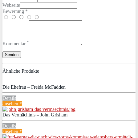
Webseite
Bewertung *
*
Kommentar
Ähnliche Produkte
Die Ehefrau – Freida McFadden
Details
ansehen *
Das Vermächtnis – John Grisham
Details
ansehen *