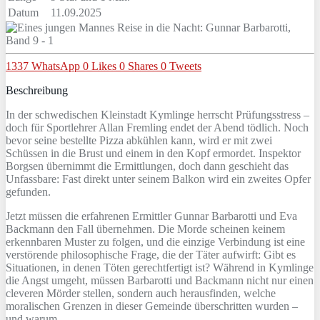
Datum
11.09.2025
1337
WhatsApp
0
Likes
0
Shares
0
Tweets
Beschreibung
In der schwedischen Kleinstadt Kymlinge herrscht Prüfungsstress –
doch für Sportlehrer Allan Fremling endet der Abend tödlich. Noch
bevor seine bestellte Pizza abkühlen kann, wird er mit zwei
Schüssen in die Brust und einem in den Kopf ermordet. Inspektor
Borgsen übernimmt die Ermittlungen, doch dann geschieht das
Unfassbare: Fast direkt unter seinem Balkon wird ein zweites Opfer
gefunden.
Jetzt müssen die erfahrenen Ermittler Gunnar Barbarotti und Eva
Backmann den Fall übernehmen. Die Morde scheinen keinem
erkennbaren Muster zu folgen, und die einzige Verbindung ist eine
verstörende philosophische Frage, die der Täter aufwirft: Gibt es
Situationen, in denen Töten gerechtfertigt ist? Während in Kymlinge
die Angst umgeht, müssen Barbarotti und Backmann nicht nur einen
cleveren Mörder stellen, sondern auch herausfinden, welche
moralischen Grenzen in dieser Gemeinde überschritten wurden –
und warum.