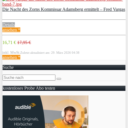
Die Nacht des Zorns Kommissar Adamsberg ermittelt – Fred Vargas
Details
ansehen *
16,71 €
17,95 €
inkl. MwSt.
Zuletzt aktualisiert am: 29. März 2026 04:38
ansehen *
Suche
kostenloses Probe Abo testen