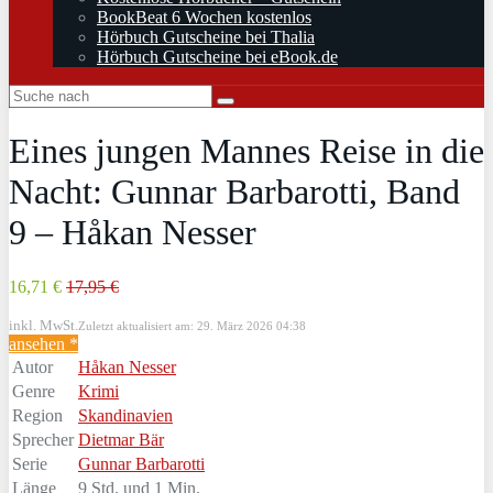
BookBeat 6 Wochen kostenlos
Hörbuch Gutscheine bei Thalia
Hörbuch Gutscheine bei eBook.de
Eines jungen Mannes Reise in die
Nacht: Gunnar Barbarotti, Band
9 – Håkan Nesser
16,71 €
17,95 €
inkl. MwSt.
Zuletzt aktualisiert am: 29. März 2026 04:38
ansehen *
Autor
Håkan Nesser
Genre
Krimi
Region
Skandinavien
Sprecher
Dietmar Bär
Serie
Gunnar Barbarotti
Länge
9 Std. und 1 Min.