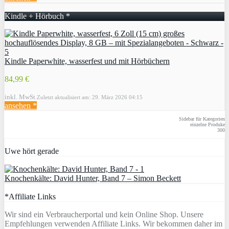
Kindle + Hörbuch *
Kindle Paperwhite, wasserfest und mit Hörbüchern
84,99 €
inkl. MwSt.
Zuletzt aktualisiert am: 29. März 2026 04:15
ansehen *
Sidebar für Kategorien
einzelne Produke
300
Uwe hört gerade
Knochenkälte: David Hunter, Band 7 – Simon Beckett
*Affiliate Links
Wir sind ein Verbraucherportal und kein Online Shop. Unsere
Empfehlungen verwenden Affiliate Links. Wir bekommen daher im